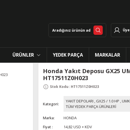
Üye 
ÜRÜNLER
YEDEK PARÇA
MARKALAR
Honda Yakıt Deposu GX25 U
HT17511Z0H023
Stok Kodu
:
HT17511Z0H023
YAKIT DEPOLARI
,
GX25 / 1.0 HP
,
UMK
Kategori
TÜM YEDEK PARÇA ÜRÜNLERİ
Marka
HONDA
Fiyat
14,82 USD + KDV