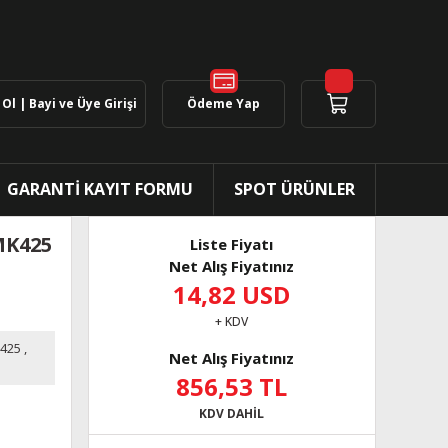
Ol | Bayi ve Üye Girişi
Ödeme Yap
GARANTİ KAYIT FORMU
SPOT ÜRÜNLER
MK425
Liste Fiyatı
Net Alış Fiyatınız
14,82 USD
+ KDV
425
,
Net Alış Fiyatınız
856,53 TL
KDV DAHİL