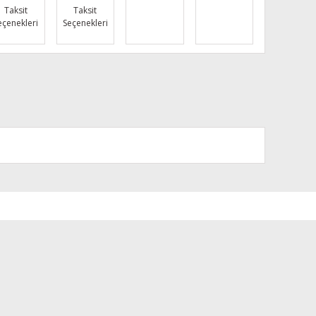
Taksit
Taksit
eçenekleri
Seçenekleri
za iletebilirsiniz.