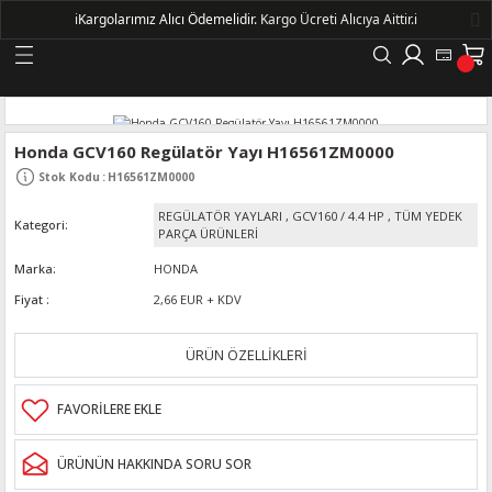
ℹ️
Kargolarımız Alıcı Ödemelidir.
Kargo Ücreti Alıcıya Aittir.ℹ️
Geri Dön
LERİ
Honda GCV160 Regülatör Yayı H16561ZM0000
Stok Kodu
:
H16561ZM0000
DELLERİ
REGÜLATÖR YAYLARI
,
GCV160 / 4.4 HP
,
TÜM YEDEK
Kategori
PARÇA ÜRÜNLERİ
DELLERİ
Marka
HONDA
Fiyat
2,66 EUR + KDV
AYIŞ KASNAKLI ALTERNATÖRLER - 1500
ÜRÜN ÖZELLİKLERİ
R
ÜRÜNÜN HAKKINDA SORU SOR