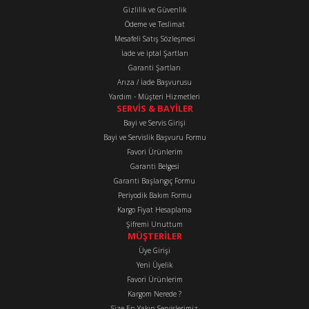
Ürün açıklamasında eksik bilgiler bulunuyor.
Gizlilik ve Güvenlik
Ürün bilgilerinde hatalar bulunuyor.
Ödeme ve Teslimat
Mesafeli Satış Sözleşmesi
Ürün fiyatı diğer sitelerden daha pahalı.
İade ve iptal Şartları
Bu ürüne benzer farklı alternatifler olmalı.
Garanti Şartları
Arıza / İade Başvurusu
Yardım - Müşteri Hizmetleri
SERVİS & BAYİLER
Bayi ve Servis Girişi
Bayi ve Servislik Başvuru Formu
Favori Ürünlerim
Gönder
Garanti Belgesi
Garanti Başlangıç Formu
Periyodik Bakım Formu
Kargo Fiyat Hesaplama
Şifremi Unuttum
MÜŞTERİLER
Üye Girişi
Yeni Üyelik
Favori Ürünlerim
Kargom Nerede ?
Size En Yakın Servislerimiz