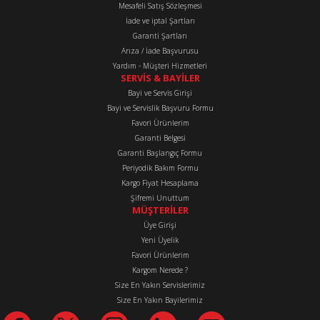
Mesafeli Satış Sözleşmesi
Ürün fiyatı diğer sitelerden daha pahalı.
İade ve iptal Şartları
Bu ürüne benzer farklı alternatifler olmalı.
Garanti Şartları
Arıza / İade Başvurusu
Yardım - Müşteri Hizmetleri
SERVİS & BAYİLER
Bayi ve Servis Girişi
Bayi ve Servislik Başvuru Formu
Favori Ürünlerim
Gönder
Garanti Belgesi
Garanti Başlangıç Formu
Periyodik Bakım Formu
Kargo Fiyat Hesaplama
Şifremi Unuttum
MÜŞTERİLER
Üye Girişi
Yeni Üyelik
Favori Ürünlerim
Kargom Nerede ?
Size En Yakın Servislerimiz
Size En Yakın Bayilerimiz