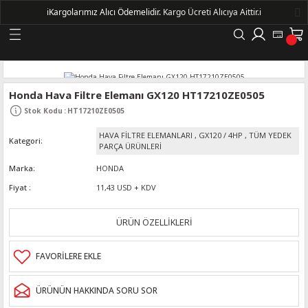
ℹ️
Kargolarımız Alıcı Ödemelidir.
Kargo Ücreti Alıcıya Aittir.ℹ️
Geri Dön
LERİ
Honda Hava Filtre Elemanı GX120 HT17210ZE0505
Stok Kodu
:
HT17210ZE0505
DELLERİ
HAVA FİLTRE ELEMANLARI
,
GX120 / 4HP
,
TÜM YEDEK
Kategori
PARÇA ÜRÜNLERİ
DELLERİ
Marka
HONDA
Fiyat
11,43 USD + KDV
AYIŞ KASNAKLI ALTERNATÖRLER - 1500
ÜRÜN ÖZELLİKLERİ
R
ÜRÜNÜN HAKKINDA SORU SOR