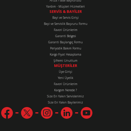
Arıza / İade Başvurusu
Yardım - Müşteri Hizmetleri
SERVİS & BAYİLER
Bayi ve Servis Girişi
Bayi ve Servislik Başvuru Formu
Favori Ürünlerim
Gönder
Garanti Belgesi
Garanti Başlangıç Formu
Periyodik Bakım Formu
Kargo Fiyat Hesaplama
Şifremi Unuttum
MÜŞTERİLER
Üye Girişi
Yeni Üyelik
Favori Ürünlerim
Kargom Nerede ?
Size En Yakın Servislerimiz
Size En Yakın Bayilerimiz