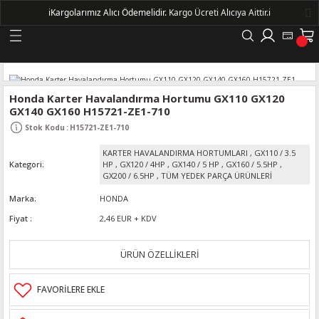
ℹ️
Kargolarımız Alıcı Ödemelidir.
Kargo Ücreti Alıcıya Aittir.ℹ️
Geri Dön
LERİ
Honda Karter Havalandırma Hortumu GX110 GX120
GX140 GX160 H15721-ZE1-710
DELLERİ
Stok Kodu
:
H15721-ZE1-710
KARTER HAVALANDIRMA HORTUMLARI
,
GX110 / 3.5
DELLERİ
Kategori
HP
,
GX120 / 4HP
,
GX140 / 5 HP
,
GX160 / 5.5HP
,
GX200 / 6.5HP
,
TÜM YEDEK PARÇA ÜRÜNLERİ
AYIŞ KASNAKLI ALTERNATÖRLER - 1500
Marka
HONDA
Fiyat
2,46 EUR + KDV
R
ÜRÜN ÖZELLİKLERİ