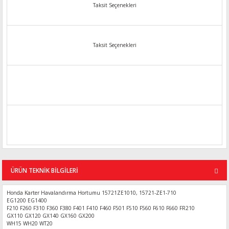
Taksit Seçenekleri
Taksit Seçenekleri
ÜRÜN TEKNİK BİLGİLERİ
Honda Karter Havalandırma Hortumu 15721ZE1010, 15721-ZE1-710
EG1200 EG1400
F210 F260 F310 F360 F380 F401 F410 F460 F501 F510 F560 F610 F660 FR210
GX110 GX120 GX140 GX160 GX200
WH15 WH20 WT20