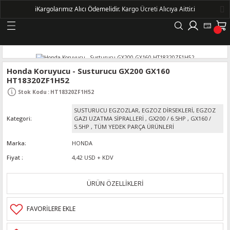
ℹ️
Kargolarımız Alıcı Ödemelidir.
Kargo Ücreti Alıcıya Aittir.ℹ️
Geri Dön
LERİ
Honda Koruyucu - Susturucu GX200 GX160
HT18320ZF1H52
DELLERİ
Stok Kodu
:
HT18320ZF1H52
SUSTURUCU EGZOZLAR, EGZOZ DİRSEKLERİ, EGZOZ
DELLERİ
Kategori
GAZI UZATMA SİPRALLERİ
,
GX200 / 6.5HP
,
GX160 /
5.5HP
,
TÜM YEDEK PARÇA ÜRÜNLERİ
AYIŞ KASNAKLI ALTERNATÖRLER - 1500
Marka
HONDA
Fiyat
4,42 USD + KDV
R
ÜRÜN ÖZELLİKLERİ