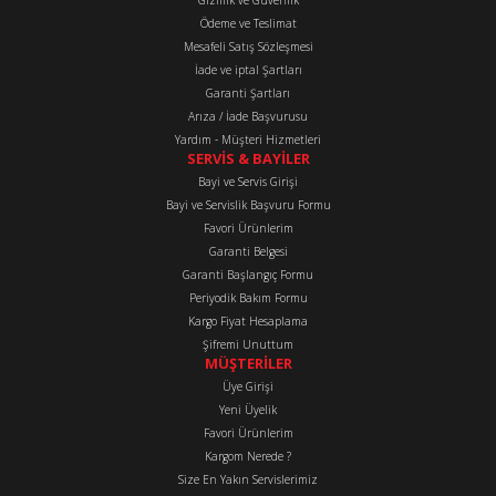
Gizlilik ve Güvenlik
Ürün bilgilerinde hatalar bulunuyor.
Ödeme ve Teslimat
Mesafeli Satış Sözleşmesi
Ürün fiyatı diğer sitelerden daha pahalı.
İade ve iptal Şartları
Bu ürüne benzer farklı alternatifler olmalı.
Garanti Şartları
Arıza / İade Başvurusu
Yardım - Müşteri Hizmetleri
SERVİS & BAYİLER
Bayi ve Servis Girişi
Bayi ve Servislik Başvuru Formu
Favori Ürünlerim
Gönder
Garanti Belgesi
Garanti Başlangıç Formu
Periyodik Bakım Formu
Kargo Fiyat Hesaplama
Şifremi Unuttum
MÜŞTERİLER
Üye Girişi
Yeni Üyelik
Favori Ürünlerim
Kargom Nerede ?
Size En Yakın Servislerimiz