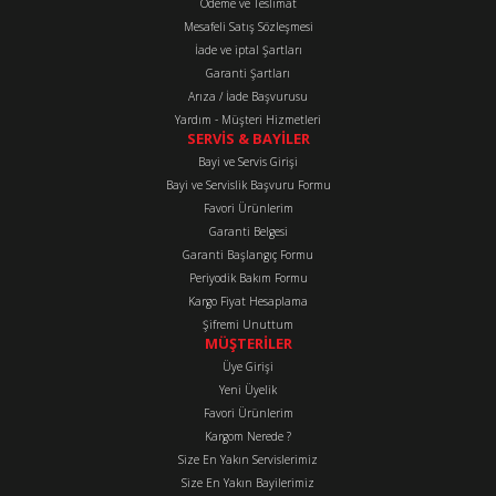
Ürün bilgilerinde hatalar bulunuyor.
Ödeme ve Teslimat
Mesafeli Satış Sözleşmesi
Ürün fiyatı diğer sitelerden daha pahalı.
İade ve iptal Şartları
Bu ürüne benzer farklı alternatifler olmalı.
Garanti Şartları
Arıza / İade Başvurusu
Yardım - Müşteri Hizmetleri
SERVİS & BAYİLER
Bayi ve Servis Girişi
Bayi ve Servislik Başvuru Formu
Favori Ürünlerim
Gönder
Garanti Belgesi
Garanti Başlangıç Formu
Periyodik Bakım Formu
Kargo Fiyat Hesaplama
Şifremi Unuttum
MÜŞTERİLER
Üye Girişi
Yeni Üyelik
Favori Ürünlerim
Kargom Nerede ?
Size En Yakın Servislerimiz
Size En Yakın Bayilerimiz