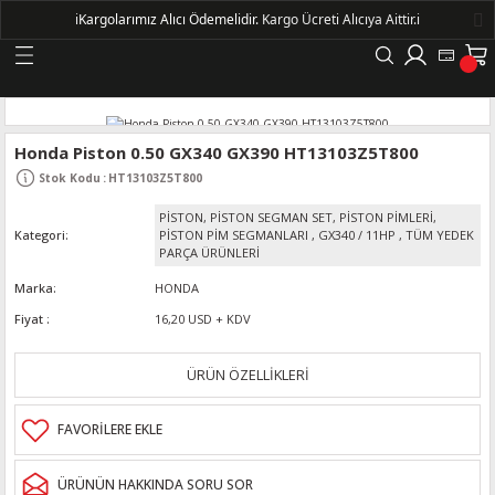
ℹ️
Kargolarımız Alıcı Ödemelidir.
Kargo Ücreti Alıcıya Aittir.ℹ️
Geri Dön
LERİ
Honda Piston 0.50 GX340 GX390 HT13103Z5T800
Stok Kodu
:
HT13103Z5T800
DELLERİ
PİSTON, PİSTON SEGMAN SET, PİSTON PİMLERİ,
Kategori
PİSTON PİM SEGMANLARI
,
GX340 / 11HP
,
TÜM YEDEK
DELLERİ
PARÇA ÜRÜNLERİ
Marka
HONDA
AYIŞ KASNAKLI ALTERNATÖRLER - 1500
Fiyat
16,20 USD + KDV
ÜRÜN ÖZELLİKLERİ
R
ÜRÜNÜN HAKKINDA SORU SOR