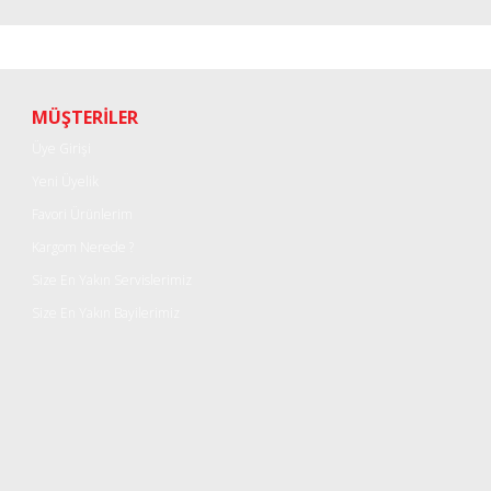
r konularda yetersiz gördüğünüz noktaları öneri formunu kullanarak tarafımı
Bu ürüne ilk yorumu siz yapın!
Yorum Yaz
MÜŞTERİLER
Üye Girişi
Yeni Üyelik
Favori Ürünlerim
Kargom Nerede ?
Size En Yakın Servislerimiz
Size En Yakın Bayilerimiz
Gönder