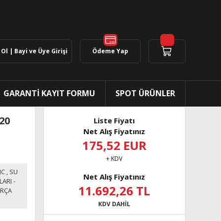
Ol | Bayi ve Üye Girişi
Ödeme Yap
GARANTİ KAYIT FORMU
SPOT ÜRÜNLER
20
Liste Fiyatı
Net Alış Fiyatınız
175,52 EUR
+ KDV
NC
,
SU
Net Alış Fiyatınız
ARI -
11.692,26 TL
ARÇA
KDV DAHİL