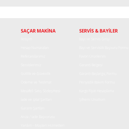
Bu ürünün fiyat bilgisi, resim, ürün açıklamalarında ve diğe
Görüş ve önerileriniz için teşekkür ederiz.
Ürün resmi kalitesiz, bozuk veya görüntülenemiyor.
SAÇAR MAKİNA
SERVİS & BAYİLER
Ürün açıklamasında eksik bilgiler bulunuyor.
Ürün bilgilerinde hatalar bulunuyor.
İletişim
Bayi ve Servis Girişi
Ürün fiyatı diğer sitelerden daha pahalı.
Hesap Numaraları
Bayi ve Servislik Başvuru Formu
Bu ürüne benzer farklı alternatifler olmalı.
Referanslarımız
Favori Ürünlerim
Servislerimiz
Garanti Belgesi
Gizlilik ve Güvenlik
Garanti Başlangıç Formu
Ödeme ve Teslimat
Periyodik Bakım Formu
Mesafeli Satış Sözleşmesi
Kargo Fiyat Hesaplama
İade ve iptal Şartları
Şifremi Unuttum
Garanti Şartları
Arıza / İade Başvurusu
Yardım - Müşteri Hizmetleri