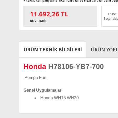
+ taksit kampanyasına Ticari Card'lar ve Flexi Card’lar dahil değil
11.692,26 TL
Taksit
Seçenekle
KDV DAHİL
ÜRÜN TEKNİK BİLGİLERİ
ÜRÜN YOR
Honda
H78106-YB7-700
Pompa Fanı
Genel Uygulamalar
Honda WH15 WH20