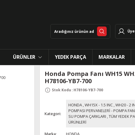
Üye 
ÜRÜNLER
YEDEK PARÇA
MARKALAR
Honda Pompa Fanı WH15 WH
H78106-YB7-700
Stok Kodu
:
H78106-YB7-700
HONDA
,
WH15X - 1.5 INC
,
WH20 - 2 I
POMPASI PERVANELERİ - POMPA FANL
Kategori
SU POMPA ÇARKLARI
,
TÜM YEDEK P
ÜRÜNLERİ
Marka
HONDA