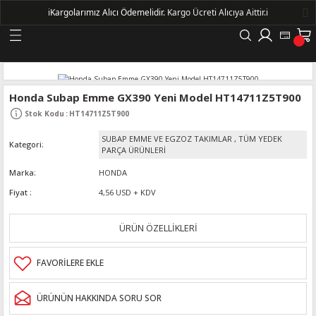
ℹ️
Kargolarımız Alıcı Ödemelidir.
Kargo Ücreti Alıcıya Aittir.ℹ️
Geri Dön
LERİ
Honda Subap Emme GX390 Yeni Model HT14711Z5T900
Stok Kodu
:
HT14711Z5T900
DELLERİ
SUBAP EMME VE EGZOZ TAKIMLAR
,
TÜM YEDEK
Kategori
PARÇA ÜRÜNLERİ
DELLERİ
Marka
HONDA
Fiyat
4,56 USD + KDV
AYIŞ KASNAKLI ALTERNATÖRLER - 1500
ÜRÜN ÖZELLİKLERİ
R
ÜRÜNÜN HAKKINDA SORU SOR