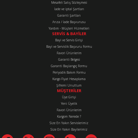
Mesafeli Satış Sözleşmesi
Ürün fiyatı diğer sitelerden daha pahalı.
İade ve iptal Şartları
Bu ürüne benzer farklı alternatifler olmalı.
Garanti Şartları
Arıza / İade Başvurusu
Yardım - Müşteri Hizmetleri
SERVİS & BAYİLER
Bayi ve Servis Girişi
Bayi ve Servislik Başvuru Formu
Favori Ürünlerim
Gönder
Garanti Belgesi
Garanti Başlangıç Formu
Periyodik Bakım Formu
Kargo Fiyat Hesaplama
Şifremi Unuttum
MÜŞTERİLER
Üye Girişi
Yeni Üyelik
Favori Ürünlerim
Kargom Nerede ?
Size En Yakın Servislerimiz
Size En Yakın Bayilerimiz