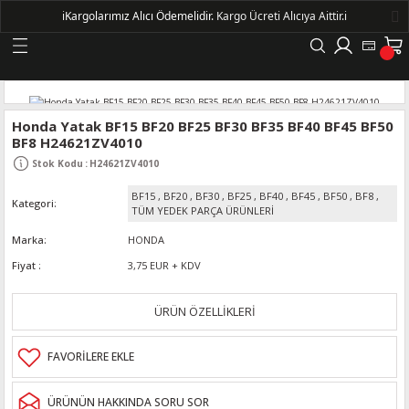
ℹ️
Kargolarımız Alıcı Ödemelidir.
Kargo Ücreti Alıcıya Aittir.ℹ️
Geri Dön
LERİ
Honda Yatak BF15 BF20 BF25 BF30 BF35 BF40 BF45 BF50
BF8 H24621ZV4010
DELLERİ
Stok Kodu
:
H24621ZV4010
BF15
,
BF20
,
BF30
,
BF25
,
BF40
,
BF45
,
BF50
,
BF8
,
Kategori
DELLERİ
TÜM YEDEK PARÇA ÜRÜNLERİ
Marka
HONDA
AYIŞ KASNAKLI ALTERNATÖRLER - 1500
Fiyat
3,75 EUR + KDV
R
ÜRÜN ÖZELLİKLERİ
ÜRÜNÜN HAKKINDA SORU SOR