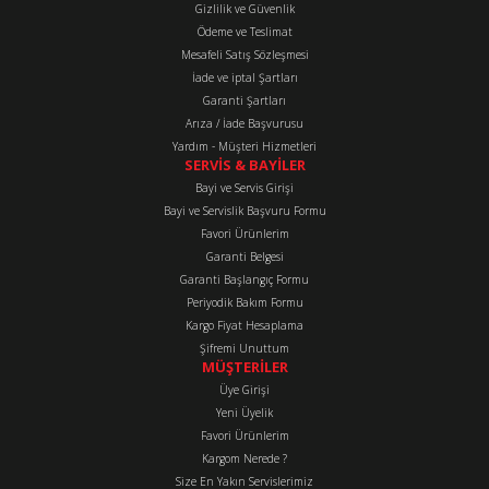
Gizlilik ve Güvenlik
Ürün bilgilerinde hatalar bulunuyor.
Ödeme ve Teslimat
Mesafeli Satış Sözleşmesi
Ürün fiyatı diğer sitelerden daha pahalı.
İade ve iptal Şartları
Bu ürüne benzer farklı alternatifler olmalı.
Garanti Şartları
Arıza / İade Başvurusu
Yardım - Müşteri Hizmetleri
SERVİS & BAYİLER
Bayi ve Servis Girişi
Bayi ve Servislik Başvuru Formu
Favori Ürünlerim
Gönder
Garanti Belgesi
Garanti Başlangıç Formu
Periyodik Bakım Formu
Kargo Fiyat Hesaplama
Şifremi Unuttum
MÜŞTERİLER
Üye Girişi
Yeni Üyelik
Favori Ürünlerim
Kargom Nerede ?
Size En Yakın Servislerimiz