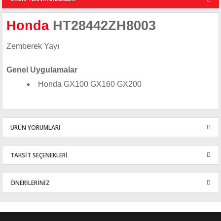
Honda
HT28442ZH8003
Zemberek Yayı
Genel Uygulamalar
Honda GX100 GX160 GX200
ÜRÜN YORUMLARI
TAKSİT SEÇENEKLERİ
Bu ürüne ilk yorumu siz yapın!
ÖNERİLERİNİZ
Yorum Yaz
Bu ürünün fiyat bilgisi, resim, ürün açıklamalarında ve diğer
konularda yetersiz gördüğünüz noktaları öneri formunu kullanarak