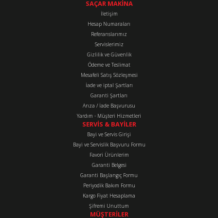
tarafımıza iletebilirsiniz.
SAÇAR MAKİNA
Görüş ve önerileriniz için teşekkür ederiz.
İletişim
Hesap Numaraları
Referanslarımız
Ürün resmi kalitesiz, bozuk veya görüntülenemiyor.
Servislerimiz
Ürün açıklamasında eksik bilgiler bulunuyor.
Gizlilik ve Güvenlik
Ürün bilgilerinde hatalar bulunuyor.
Ödeme ve Teslimat
Mesafeli Satış Sözleşmesi
Ürün fiyatı diğer sitelerden daha pahalı.
İade ve iptal Şartları
Bu ürüne benzer farklı alternatifler olmalı.
Garanti Şartları
Arıza / İade Başvurusu
Yardım - Müşteri Hizmetleri
SERVİS & BAYİLER
Bayi ve Servis Girişi
Bayi ve Servislik Başvuru Formu
Favori Ürünlerim
Gönder
Garanti Belgesi
Garanti Başlangıç Formu
Periyodik Bakım Formu
Kargo Fiyat Hesaplama
Şifremi Unuttum
MÜŞTERİLER