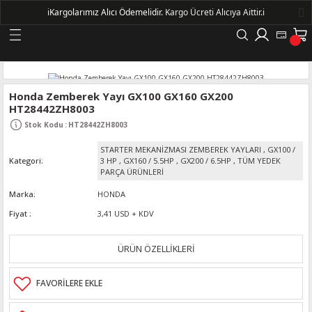
ℹ️
Kargolarımız Alıcı Ödemelidir.
Kargo Ücreti Alıcıya Aittir.ℹ️
Geri Dön
LERİ
Honda Zemberek Yayı GX100 GX160 GX200
HT28442ZH8003
DELLERİ
Stok Kodu
:
HT28442ZH8003
STARTER MEKANİZMASI ZEMBEREK YAYLARI
,
GX100 /
DELLERİ
Kategori
3 HP
,
GX160 / 5.5HP
,
GX200 / 6.5HP
,
TÜM YEDEK
PARÇA ÜRÜNLERİ
AYIŞ KASNAKLI ALTERNATÖRLER - 1500
Marka
HONDA
Fiyat
3,41 USD + KDV
R
ÜRÜN ÖZELLİKLERİ