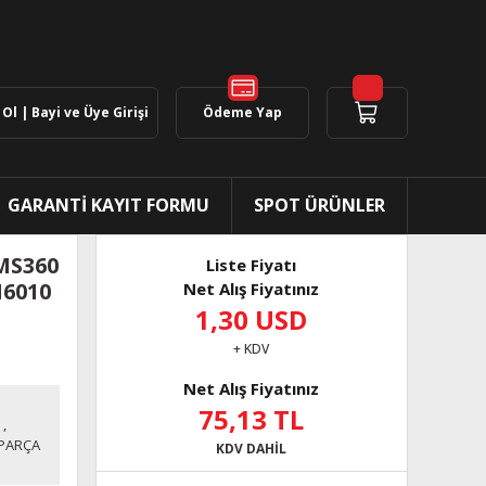
Ol | Bayi ve Üye Girişi
Ödeme Yap
GARANTİ KAYIT FORMU
SPOT ÜRÜNLER
 MS360
Liste Fiyatı
M6010
Net Alış Fiyatınız
1,30 USD
+ KDV
Net Alış Fiyatınız
75,13 TL
,
PARÇA
KDV DAHİL