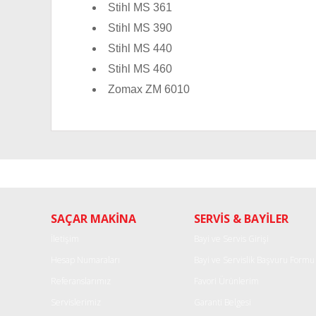
Stihl MS 361
Stihl MS 390
Stihl MS 440
Stihl MS 460
Zomax ZM 6010
Bu ürünün fiyat bilgisi, resim, ürün açıklamalarında ve diğe
Görüş ve önerileriniz için teşekkür ederiz.
Ürün resmi kalitesiz, bozuk veya görüntülenemiyor.
SAÇAR MAKİNA
SERVİS & BAYİLER
Ürün açıklamasında eksik bilgiler bulunuyor.
Ürün bilgilerinde hatalar bulunuyor.
İletişim
Bayi ve Servis Girişi
Ürün fiyatı diğer sitelerden daha pahalı.
Hesap Numaraları
Bayi ve Servislik Başvuru Formu
Bu ürüne benzer farklı alternatifler olmalı.
Referanslarımız
Favori Ürünlerim
Servislerimiz
Garanti Belgesi