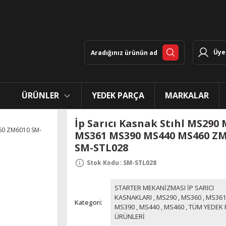
Üye 
ÜRÜNLER
YEDEK PARÇA
MARKALAR
İp Sarıcı Kasnak Stıhl MS290
MS361 MS390 MS440 MS460 Z
SM-STL028
Stok Kodu
:
SM-STL028
STARTER MEKANİZMASI İP SARICI
KASNAKLARI
,
MS290
,
MS360
,
MS361
Kategori
MS390
,
MS440
,
MS460
,
TÜM YEDEK 
ÜRÜNLERİ