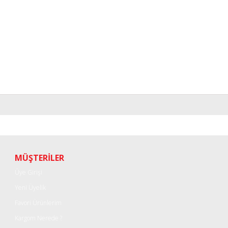
r konularda yetersiz gördüğünüz noktaları öneri formunu kullanarak tarafımı
Bu ürüne ilk yorumu siz yapın!
Yorum Yaz
MÜŞTERİLER
Üye Girişi
Yeni Üyelik
Favori Ürünlerim
Kargom Nerede ?