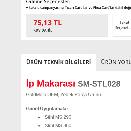
Ödeme Seçenekleri
+ taksit kampanyasına Ticari Card'lar ve Flexi Card’lar dahil değil
75,13 TL
Taksit
Seçenekle
KDV DAHİL
ÜRÜN TEKNİK BİLGİLERİ
ÜRÜN YOR
İp Makarası
SM-STL028
GoldMoto OEM, Yedek Parça Ürünü.
Genel Uygulamalar
Stihl MS 290
Stihl MS 360