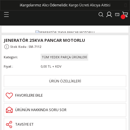
ℹ️
Kargolarımız Alıcı Ödemelidir.
Kargo Ücreti Alıcıya Aittir.ℹ️
Geri Dön
LERİ
JENERATÖR 25KVA PANCAR MOTORLU
Stok Kodu
:
SM-7112
DELLERİ
Kategori
TÜM YEDEK PARÇA ÜRÜNLERİ
DELLERİ
Fiyat
0,00 TL + KDV
AYIŞ KASNAKLI ALTERNATÖRLER - 1500
ÜRÜN ÖZELLİKLERİ
R
ÜRÜNÜN HAKKINDA SORU SOR
TAVSİYE ET