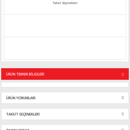
Taksit Seçenekleri
ÜRÜN TEKNİK BİLGİLERİ
ÜRÜN YORUMLARI
TAKSİT SEÇENEKLERİ
Bu ürüne ilk yorumu siz yapın!