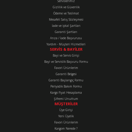
Servislerimiz
Ürün açıklamasında eksik bilgiler bulunuyor.
Gizlilik ve Güvenlik
Ürün bilgilerinde hatalar bulunuyor.
Ödeme ve Teslimat
Mesafeli Satış Sözleşmesi
Ürün fiyatı diğer sitelerden daha pahalı.
İade ve iptal Şartları
Bu ürüne benzer farklı alternatifler olmalı.
Garanti Şartları
Arıza / İade Başvurusu
Yardım - Müşteri Hizmetleri
SERVİS & BAYİLER
Bayi ve Servis Girişi
Bayi ve Servislik Başvuru Formu
Favori Ürünlerim
Gönder
Garanti Belgesi
Garanti Başlangıç Formu
Periyodik Bakım Formu
Kargo Fiyat Hesaplama
Şifremi Unuttum
MÜŞTERİLER
Üye Girişi
Yeni Üyelik
Favori Ürünlerim
Kargom Nerede ?