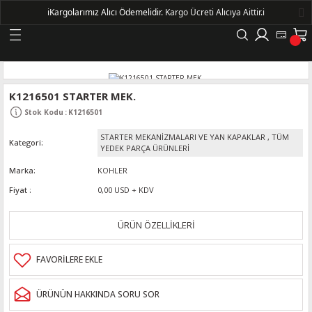
ℹ️
Kargolarımız Alıcı Ödemelidir.
Kargo Ücreti Alıcıya Aittir.ℹ️
Geri Dön
LERİ
K1216501 STARTER MEK.
Stok Kodu
:
K1216501
DELLERİ
STARTER MEKANİZMALARI VE YAN KAPAKLAR
,
TÜM
Kategori
YEDEK PARÇA ÜRÜNLERİ
DELLERİ
Marka
KOHLER
Fiyat
0,00 USD + KDV
AYIŞ KASNAKLI ALTERNATÖRLER - 1500
ÜRÜN ÖZELLİKLERİ
R
ÜRÜNÜN HAKKINDA SORU SOR