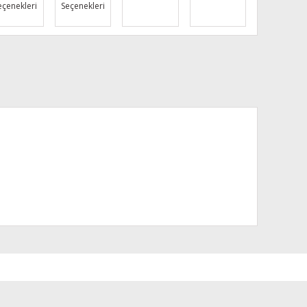
eçenekleri
Seçenekleri
za iletebilirsiniz.