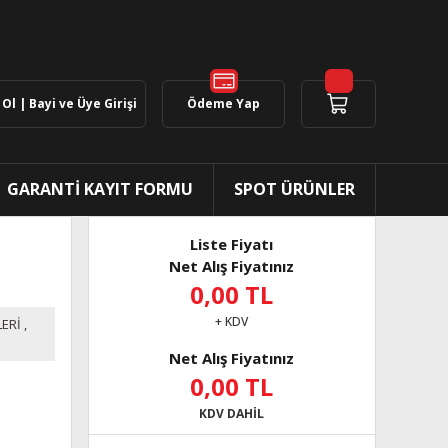
Ol | Bayi ve Üye Girişi
Ödeme Yap
GARANTİ KAYIT FORMU
SPOT ÜRÜNLER
Liste Fiyatı
Net Alış Fiyatınız
0,00 TL
+ KDV
ERİ
,
Net Alış Fiyatınız
0,00 TL
KDV DAHİL