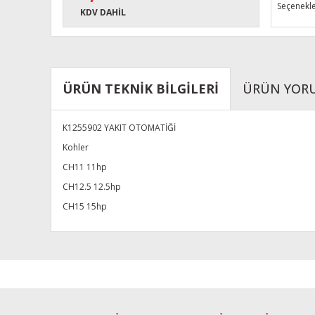
Seçenekle
KDV DAHİL
ÜRÜN TEKNİK BİLGİLERİ
ÜRÜN YOR
K1255902 YAKIT OTOMATİĞİ
Kohler
CH11 11hp
CH12.5 12.5hp
CH15 15hp
Bu ürünün fiyat bilgisi, resim, ürün açıklamalarında ve diğe
Görüş ve önerileriniz için teşekkür ederiz.
Ürün resmi kalitesiz, bozuk veya görüntülenemiyor.