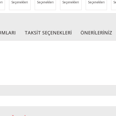
ri
Seçenekleri
Seçenekleri
Seçenekleri
Seçenekleri
S
UMLARI
TAKSİT SEÇENEKLERİ
ÖNERİLERİNİZ
r konularda yetersiz gördüğünüz noktaları öneri formunu kullanarak tarafımı
Bu ürüne ilk yorumu siz yapın!