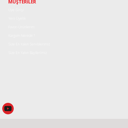
Yorum Yaz
MÜŞTERİLER
Üye Girişi
Yeni Üyelik
Favori Ürünlerim
Kargom Nerede ?
Size En Yakın Servislerimiz
Size En Yakın Bayilerimiz
Gönder