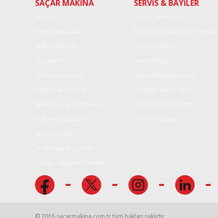
SAÇAR MAKİNA
SERVİS & BAYİLER
Ürün açıklamasında eksik bilgiler bulunuyor.
Ürün bilgilerinde hatalar bulunuyor.
İletişim
Bayi ve Servis Girişi
Ürün fiyatı diğer sitelerden daha pahalı.
Hesap Numaraları
Bayi ve Servislik Başvuru Formu
Bu ürüne benzer farklı alternatifler olmalı.
Referanslarımız
Favori Ürünlerim
Servislerimiz
Garanti Belgesi
Gizlilik ve Güvenlik
Garanti Başlangıç Formu
Ödeme ve Teslimat
Periyodik Bakım Formu
Mesafeli Satış Sözleşmesi
Kargo Fiyat Hesaplama
İade ve iptal Şartları
Şifremi Unuttum
Garanti Şartları
Arıza / İade Başvurusu
Yardım - Müşteri Hizmetleri
© 2016 sacarmakina.com.tr tüm hakları saklıdır.