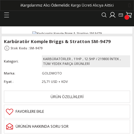
ℹ️
Kargolarımız Alıcı Ödemelidir.
Kargo Ücreti Alıcıya Aittir.ℹ️
Geri Dön
LERİ
Karbüratör Komple Briggs & Stratton SM-9479
Stok Kodu
:
SM-9479
DELLERİ
KARBÜRATÖRLER
,
11HP
,
12.5HP / 219800 İNTEK
,
Kategori
TÜM YEDEK PARÇA ÜRÜNLERİ
DELLERİ
Marka
GOLDMOTO
Fiyat
25,71 USD + KDV
AYIŞ KASNAKLI ALTERNATÖRLER - 1500
ÜRÜN ÖZELLİKLERİ
R
ÜRÜNÜN HAKKINDA SORU SOR