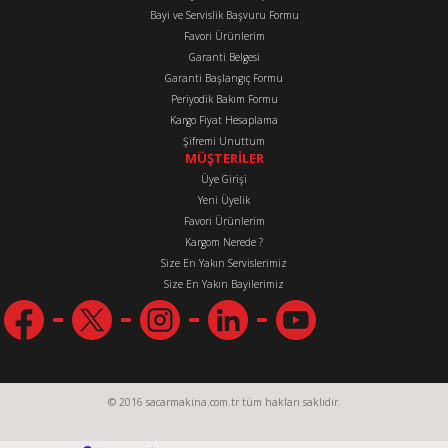
Bayi ve Servislik Başvuru Formu
Favori Ürünlerim
Gönder
Garanti Belgesi
Garanti Başlangıç Formu
Periyodik Bakım Formu
Kargo Fiyat Hesaplama
Şifremi Unuttum
MÜŞTERİLER
Üye Girişi
Yeni Üyelik
Favori Ürünlerim
Kargom Nerede ?
Size En Yakın Servislerimiz
Size En Yakın Bayilerimiz
© 2016 sacarmakina.com.tr tüm hakları saklıdır.