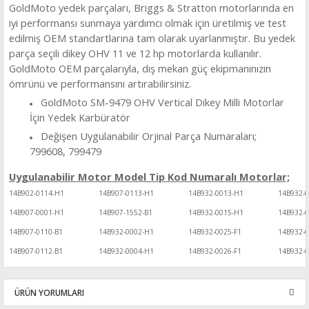
GoldMoto
yedek parçaları, Briggs & Stratton motorlarında en
iyi performansı sunmaya yardımcı olmak için üretilmiş ve test
edilmiş OEM standartlarına tam olarak uyarlanmıştır.
Bu yedek
parça seçili dikey OHV 11 ve 12 hp motorlarda kullanılır.
GoldMoto OEM parçalarıyla, dış mekan güç ekipmanınızın
ömrünü ve performansını artırabilirsiniz.
GoldMoto SM-9479 OHV Vertical Dikey Milli Motorlar
İçin Yedek Karbüratör
Değişen Uygulanabilir Orjinal Parça Numaraları;
799608, 799479
Uygulanabilir Motor Model Tip Kod Numaralı Motorlar;
14B902-0114-H1
14B907-0113-H1
14B932-0013-H1
14B932-0
14B907-0001-H1
14B907-1552-B1
14B932-0015-H1
14B932-0
14B907-0110-B1
14B932-0002-H1
14B932-0025-F1
14B932-
14B907-0112-B1
14B932-0004-H1
14B932-0026-F1
14B932-
ÜRÜN YORUMLARI