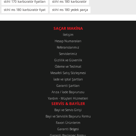
stihl 170 karbüratör fiyatları
stihl ms 180 karbüratör
Ürün resmi kalitesiz, bozuk veya görüntülenemiyor.
stihl ms 180 karbüratör fiyat
stihl ms 180 yedek parça
Ürün açıklamasında eksik bilgiler bulunuyor.
Ürün bilgilerinde hatalar bulunuyor.
SAÇAR MAKİNA
İletişim
Ürün fiyatı diğer sitelerden daha pahalı.
Hesap Numaraları
Bu ürüne benzer farklı alternatifler olmalı.
Referanslarımız
Servislerimiz
Gizlilik ve Güvenlik
Ödeme ve Teslimat
Mesafeli Satış Sözleşmesi
İade ve iptal Şartları
Gönder
Garanti Şartları
Arıza / İade Başvurusu
Yardım - Müşteri Hizmetleri
SERVİS & BAYİLER
Bayi ve Servis Girişi
Bayi ve Servislik Başvuru Formu
Favori Ürünlerim
Garanti Belgesi
Garanti Başlangıç Formu