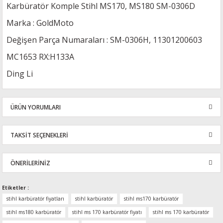
Karbüratör Komple Stihl MS170, MS180 SM-0306D
Marka : GoldMoto
Değişen Parça Numaraları : SM-0306H, 11301200603
MC1653 RX:H133A
Ding Li
ÜRÜN YORUMLARI
TAKSİT SEÇENEKLERİ
Bu ürüne ilk yorumu siz yapın!
ÖNERİLERİNİZ
Yorum Yaz
Bu ürünün fiyat bilgisi, resim, ürün açıklamalarında ve diğer
Etiketler :
konularda yetersiz gördüğünüz noktaları öneri formunu kullanarak
stihl karbüratör fiyatları
stihl karbüratör
stihl ms170 karbüratör
tarafımıza iletebilirsiniz.
stihl ms180 karbüratör
stihl ms 170 karbüratör fiyatı
stihl ms 170 karbüratör
Görüş ve önerileriniz için teşekkür ederiz.