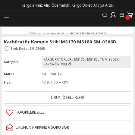
ℹ️
Kargolarımız Alıcı Ödemelidir.
Kargo Ücreti Alıcıya Aittir.ℹ️
Geri Dön
LERİ
Karbüratör Komple Stihl MS170 MS180 SM-0306D
Stok Kodu
:
SM-0306D
DELLERİ
KARBÜRATÖRLER
,
MS170
,
MS180
,
TÜM YEDEK
Kategori
PARÇA ÜRÜNLERİ
DELLERİ
Marka
GOLDMOTO
Fiyat
12,90 USD + KDV
AYIŞ KASNAKLI ALTERNATÖRLER - 1500
ÜRÜN ÖZELLİKLERİ
R
ÜRÜNÜN HAKKINDA SORU SOR