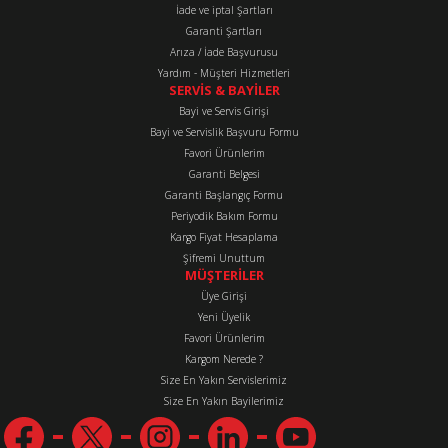
İade ve iptal Şartları
Bu ürüne benzer farklı alternatifler olmalı.
Garanti Şartları
Arıza / İade Başvurusu
Yardım - Müşteri Hizmetleri
SERVİS & BAYİLER
Bayi ve Servis Girişi
Bayi ve Servislik Başvuru Formu
Favori Ürünlerim
Gönder
Garanti Belgesi
Garanti Başlangıç Formu
Periyodik Bakım Formu
Kargo Fiyat Hesaplama
Şifremi Unuttum
MÜŞTERİLER
Üye Girişi
Yeni Üyelik
Favori Ürünlerim
Kargom Nerede ?
Size En Yakın Servislerimiz
Size En Yakın Bayilerimiz