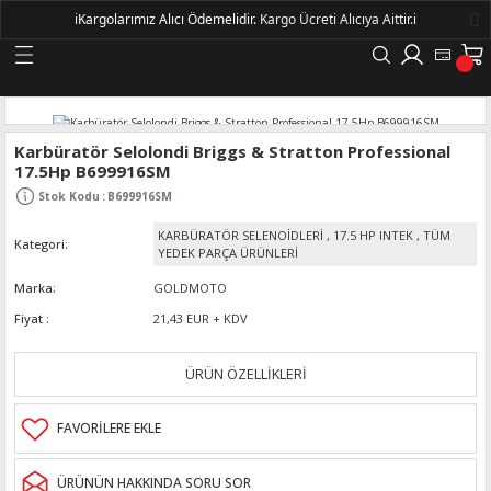
ℹ️
Kargolarımız Alıcı Ödemelidir.
Kargo Ücreti Alıcıya Aittir.ℹ️
Geri Dön
LERİ
Karbüratör Selolondi Briggs & Stratton Professional
17.5Hp B699916SM
DELLERİ
Stok Kodu
:
B699916SM
KARBÜRATÖR SELENOİDLERİ
,
17.5 HP INTEK
,
TÜM
Kategori
DELLERİ
YEDEK PARÇA ÜRÜNLERİ
Marka
GOLDMOTO
AYIŞ KASNAKLI ALTERNATÖRLER - 1500
Fiyat
21,43 EUR + KDV
R
ÜRÜN ÖZELLİKLERİ
ÜRÜNÜN HAKKINDA SORU SOR