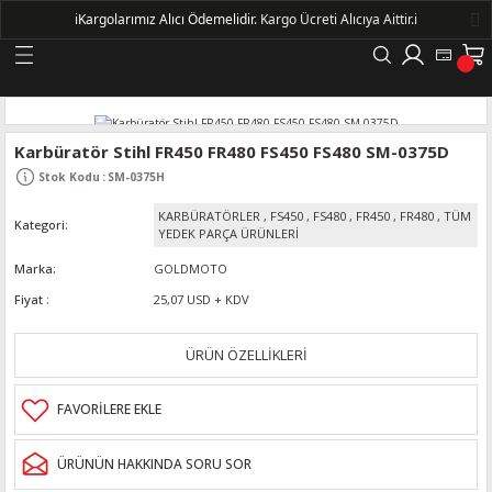
ℹ️
Kargolarımız Alıcı Ödemelidir.
Kargo Ücreti Alıcıya Aittir.ℹ️
Geri Dön
LERİ
Karbüratör Stihl FR450 FR480 FS450 FS480 SM-0375D
Stok Kodu
:
SM-0375H
DELLERİ
KARBÜRATÖRLER
,
FS450
,
FS480
,
FR450
,
FR480
,
TÜM
Kategori
YEDEK PARÇA ÜRÜNLERİ
DELLERİ
Marka
GOLDMOTO
Fiyat
25,07 USD + KDV
AYIŞ KASNAKLI ALTERNATÖRLER - 1500
ÜRÜN ÖZELLİKLERİ
R
ÜRÜNÜN HAKKINDA SORU SOR