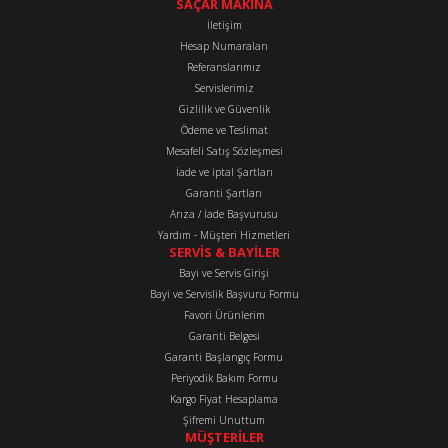
SAÇAR MAKİNA
Ürün bilgilerinde hatalar bulunuyor.
İletişim
Hesap Numaraları
Ürün fiyatı diğer sitelerden daha pahalı.
Referanslarımız
Bu ürüne benzer farklı alternatifler olmalı.
Servislerimiz
Gizlilik ve Güvenlik
Ödeme ve Teslimat
Mesafeli Satış Sözleşmesi
İade ve iptal Şartları
Garanti Şartları
Gönder
Arıza / İade Başvurusu
Yardım - Müşteri Hizmetleri
SERVİS & BAYİLER
Bayi ve Servis Girişi
Bayi ve Servislik Başvuru Formu
Favori Ürünlerim
Garanti Belgesi
Garanti Başlangıç Formu
Periyodik Bakım Formu
Kargo Fiyat Hesaplama
Şifremi Unuttum
MÜŞTERİLER