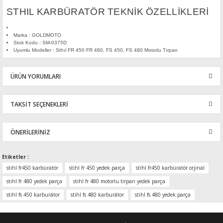
STHIL KARBÜRATÖR TEKNİK ÖZELLİKLERİ
Marka : GOLDMOTO
Stok Kodu : SM-0375D
Uyumlu Modeller : Sthıl FR 450 FR 480,
FS 450,
FS 480 Motorlu Tırpan
ÜRÜN YORUMLARI
TAKSİT SEÇENEKLERİ
Bu ürüne ilk yorumu siz yapın!
ÖNERİLERİNİZ
Yorum Yaz
Bu ürünün fiyat bilgisi, resim, ürün açıklamalarında ve diğer
Etiketler :
konularda yetersiz gördüğünüz noktaları öneri formunu kullanarak
stihl fr450 karbüratör
stihl fr 450 yedek parça
stihl fr450 karbüratör orjinal
tarafımıza iletebilirsiniz.
stihl fr 480 yedek parça
stihl fr 480 motorlu tirpan yedek parça
Görüş ve önerileriniz için teşekkür ederiz.
stihl fs 450 karburátor
stihl fs 480 karburátor
stihl fs 480 yedek parça
Ürün resmi kalitesiz, bozuk veya görüntülenemiyor.
Ürün açıklamasında eksik bilgiler bulunuyor.