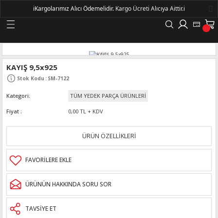
ℹ️
Kargolarımız Alıcı Ödemelidir.
Kargo Ücreti Alıcıya Aittir.ℹ️
Geri Dön
LERİ
KAYIŞ 9,5x925
Stok Kodu
:
SM-7122
DELLERİ
Kategori
TÜM YEDEK PARÇA ÜRÜNLERİ
DELLERİ
Fiyat
0,00 TL + KDV
AYIŞ KASNAKLI ALTERNATÖRLER - 1500
ÜRÜN ÖZELLİKLERİ
R
ÜRÜNÜN HAKKINDA SORU SOR
TAVSİYE ET