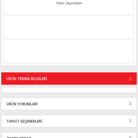
Taksit Seçenekleri
ÜRÜN TEKNİK BİLGİLERİ
ÜRÜN YORUMLARI
TAKSİT SEÇENEKLERİ
Bu ürüne ilk yorumu siz yapın!