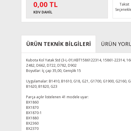
0,00 TL
Taksit
Seçenekle
KDV DAHİL
ÜRÜN TEKNİK BİLGİLERİ
ÜRÜN YOR
Kubota Kol Yatak Std (3-L-01) KBT1586122314, 15861-22314, 1
Z482, D662, D722, D782, D902
Boyutlar: İç çap 35,00, Genişlik 15
Uygulamalar: B1410, B1610, G18, G21, G1700, G1900, G2160, G
B1620, B1820, G23
Parça açılır listelenen 41 modele uyar:
BX1860
BX1870
BX1870-1
BX1880
BX2360
BX2370