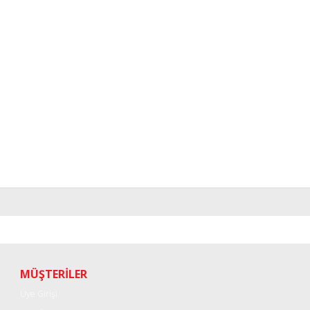
r konularda yetersiz gördüğünüz noktaları öneri formunu kullanarak tarafımı
Bu ürüne ilk yorumu siz yapın!
Yorum Yaz
MÜŞTERİLER
Üye Girişi