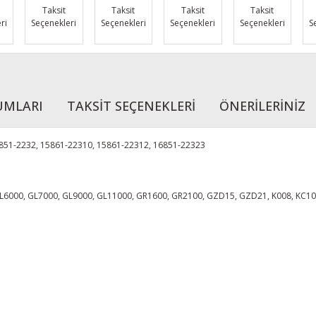
Taksit
Taksit
Taksit
Taksit
ri
Seçenekleri
Seçenekleri
Seçenekleri
Seçenekleri
S
UMLARI
TAKSİT SEÇENEKLERİ
ÖNERİLERİNİZ
6851-2232, 15861-22310, 15861-22312, 16851-22323
L6000, GL7000, GL9000, GL11000, GR1600, GR2100, GZD15, GZD21, K008, KC100