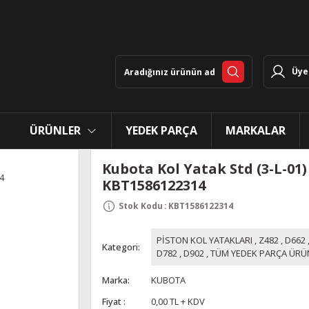
Üye 
ÜRÜNLER
YEDEK PARÇA
MARKALAR
Kubota Kol Yatak Std (3-L-01)
KBT1586122314
Stok Kodu
:
KBT1586122314
PİSTON KOL YATAKLARI
,
Z482
,
D662
Kategori
D782
,
D902
,
TÜM YEDEK PARÇA ÜRÜ
Marka
KUBOTA
Fiyat
0,00 TL + KDV