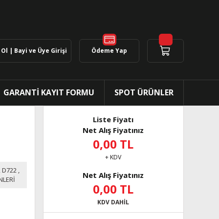
Ol | Bayi ve Üye Girişi
Ödeme Yap
GARANTİ KAYIT FORMU
SPOT ÜRÜNLER
Liste Fiyatı
Net Alış Fiyatınız
0,00 TL
+ KDV
,
D722
,
Net Alış Fiyatınız
NLERİ
0,00 TL
KDV DAHİL