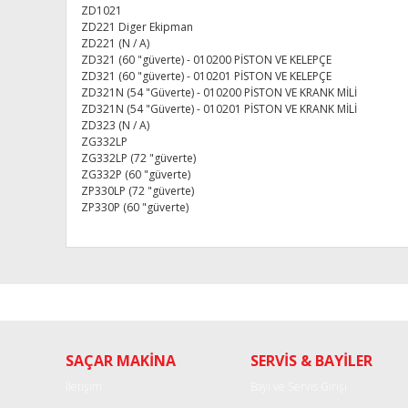
ZD1021
ZD221 Diger Ekipman
ZD221 (N / A)
ZD321 (60 "güverte) - 010200 PİSTON VE KELEPÇE
ZD321 (60 "güverte) - 010201 PİSTON VE KELEPÇE
ZD321N (54 "Güverte) - 010200 PİSTON VE KRANK MİLİ
ZD321N (54 "Güverte) - 010201 PİSTON VE KRANK MİLİ
ZD323 (N / A)
ZG332LP
ZG332LP (72 "güverte)
ZG332P (60 "güverte)
ZP330LP (72 "güverte)
ZP330P (60 "güverte)
Bu ürünün fiyat bilgisi, resim, ürün açıklamalarında ve diğe
Görüş ve önerileriniz için teşekkür ederiz.
Ürün resmi kalitesiz, bozuk veya görüntülenemiyor.
SAÇAR MAKİNA
SERVİS & BAYİLER
Ürün açıklamasında eksik bilgiler bulunuyor.
Ürün bilgilerinde hatalar bulunuyor.
İletişim
Bayi ve Servis Girişi