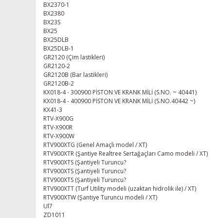
BX2370-1
BX2380
BX23S
BX25
BX25DLB
BX25DLB-1
GR2120 (Çim lastikleri)
GR2120-2
GR2120B (Bar lastikleri)
GR2120B-2
KX018-4 - 300900 PİSTON VE KRANK MİLİ (S.NO. ~ 40441)
KX018-4 - 400900 PİSTON VE KRANK MİLİ (S.NO.40442 ~)
KX41-3
RTV-X900G
RTV-X900R
RTV-X900W
RTV900XTG (Genel Amaçlı model / XT)
RTV900XTR (Şantiye Realtree Sertağaçları Camo modeli / XT)
RTV900XTS (Şantiyeli Turuncu?
RTV900XTS (Şantiyeli Turuncu?
RTV900XTS (Şantiyeli Turuncu?
RTV900XTT (Turf Utility modeli (uzaktan hidrolik ile) / XT)
RTV900XTW (Şantiye Turuncu modeli / XT)
Ul7
ZD1011