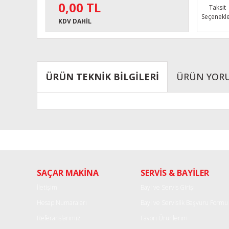
0,00 TL
Taksit
Seçenekle
KDV DAHİL
ÜRÜN TEKNİK BİLGİLERİ
ÜRÜN YOR
Bu ürünün fiyat bilgisi, resim, ürün açıklamalarında ve diğe
Görüş ve önerileriniz için teşekkür ederiz.
Ürün resmi kalitesiz, bozuk veya görüntülenemiyor.
SAÇAR MAKİNA
SERVİS & BAYİLER
Ürün açıklamasında eksik bilgiler bulunuyor.
Ürün bilgilerinde hatalar bulunuyor.
İletişim
Bayi ve Servis Girişi
Ürün fiyatı diğer sitelerden daha pahalı.
Hesap Numaraları
Bayi ve Servislik Başvuru Formu
Bu ürüne benzer farklı alternatifler olmalı.
Referanslarımız
Favori Ürünlerim