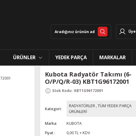
Üye 
ÜRÜNLER
YEDEK PARÇA
MARKALAR
Kubota Radyatör Takımı (6-
O/P/Q/R-03) KBT1G96172001
Stok Kodu
:
KBT1G96172001
RADYATÖRLER
,
TÜM YEDEK PARÇA
Kategori
ÜRÜNLERİ
Marka
KUBOTA
Fiyat
0,00 TL + KDV