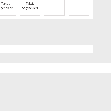
Taksit
Taksit
eçenekleri
Seçenekleri
za iletebilirsiniz.