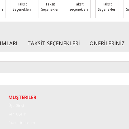
Taksit
Taksit
Taksit
Taksit
ri
Seçenekleri
Seçenekleri
Seçenekleri
Seçenekleri
S
UMLARI
TAKSİT SEÇENEKLERİ
ÖNERİLERİNİZ
r konularda yetersiz gördüğünüz noktaları öneri formunu kullanarak tarafımı
Bu ürüne ilk yorumu siz yapın!
Yorum Yaz
MÜŞTERİLER
Üye Girişi
Yeni Üyelik
Favori Ürünlerim