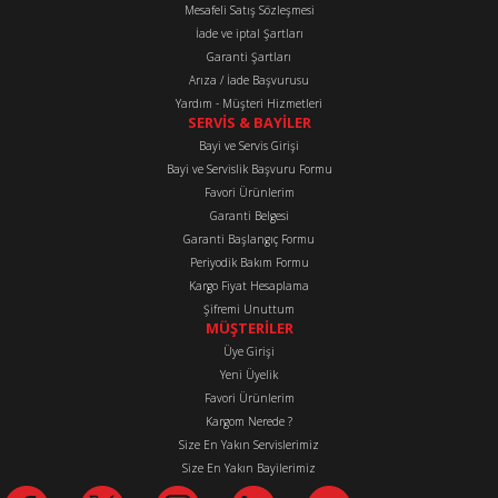
Mesafeli Satış Sözleşmesi
Ürün fiyatı diğer sitelerden daha pahalı.
İade ve iptal Şartları
Bu ürüne benzer farklı alternatifler olmalı.
Garanti Şartları
Arıza / İade Başvurusu
Yardım - Müşteri Hizmetleri
SERVİS & BAYİLER
Bayi ve Servis Girişi
Bayi ve Servislik Başvuru Formu
Favori Ürünlerim
Gönder
Garanti Belgesi
Garanti Başlangıç Formu
Periyodik Bakım Formu
Kargo Fiyat Hesaplama
Şifremi Unuttum
MÜŞTERİLER
Üye Girişi
Yeni Üyelik
Favori Ürünlerim
Kargom Nerede ?
Size En Yakın Servislerimiz
Size En Yakın Bayilerimiz