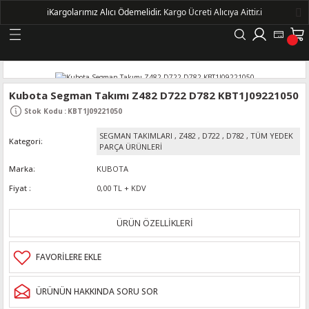
ℹ️
Kargolarımız Alıcı Ödemelidir.
Kargo Ücreti Alıcıya Aittir.ℹ️
Geri Dön
LERİ
Kubota Segman Takımı Z482 D722 D782 KBT1J09221050
Stok Kodu
:
KBT1J09221050
DELLERİ
SEGMAN TAKIMLARI
,
Z482
,
D722
,
D782
,
TÜM YEDEK
Kategori
PARÇA ÜRÜNLERİ
DELLERİ
Marka
KUBOTA
Fiyat
0,00 TL + KDV
AYIŞ KASNAKLI ALTERNATÖRLER - 1500
ÜRÜN ÖZELLİKLERİ
R
ÜRÜNÜN HAKKINDA SORU SOR