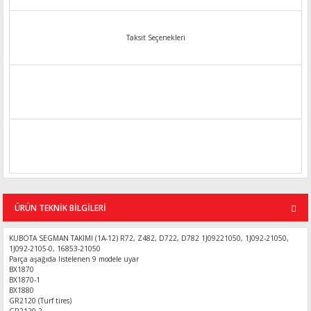
Taksit Seçenekleri
ÜRÜN TEKNİK BİLGİLERİ
KUBOTA SEGMAN TAKIMI (1A-12) R72, Z482, D722, D782 1J09221050, 1J092-21050,
1J092-2105-0, 16853-21050
Parça aşağıda listelenen 9 modele uyar
BX1870
BX1870-1
BX1880
GR2120 (Turf tires)