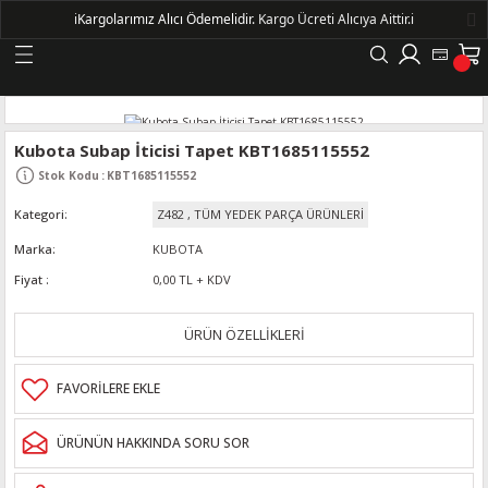
ℹ️
Kargolarımız Alıcı Ödemelidir.
Kargo Ücreti Alıcıya Aittir.ℹ️
Geri Dön
LERİ
Kubota Subap İticisi Tapet KBT1685115552
Stok Kodu
:
KBT1685115552
DELLERİ
Kategori
Z482
,
TÜM YEDEK PARÇA ÜRÜNLERİ
DELLERİ
Marka
KUBOTA
Fiyat
0,00 TL + KDV
AYIŞ KASNAKLI ALTERNATÖRLER - 1500
ÜRÜN ÖZELLİKLERİ
R
ÜRÜNÜN HAKKINDA SORU SOR