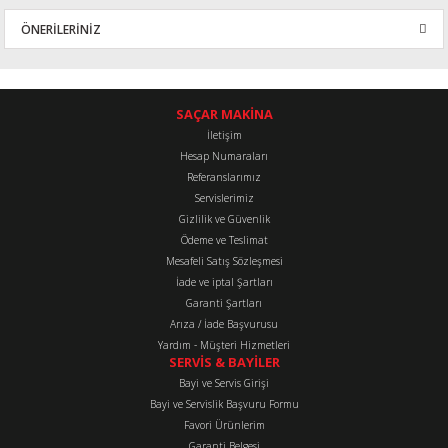
ÖNERİLERİNİZ
Yorum Yaz
Bu ürünün fiyat bilgisi, resim, ürün açıklamalarında ve diğer
konularda yetersiz gördüğünüz noktaları öneri formunu kullanarak
tarafımıza iletebilirsiniz.
SAÇAR MAKİNA
Görüş ve önerileriniz için teşekkür ederiz.
İletişim
Hesap Numaraları
Referanslarımız
Ürün resmi kalitesiz, bozuk veya görüntülenemiyor.
Servislerimiz
Ürün açıklamasında eksik bilgiler bulunuyor.
Gizlilik ve Güvenlik
Ürün bilgilerinde hatalar bulunuyor.
Ödeme ve Teslimat
Mesafeli Satış Sözleşmesi
Ürün fiyatı diğer sitelerden daha pahalı.
İade ve iptal Şartları
Bu ürüne benzer farklı alternatifler olmalı.
Garanti Şartları
Arıza / İade Başvurusu
Yardım - Müşteri Hizmetleri
SERVİS & BAYİLER
Bayi ve Servis Girişi
Bayi ve Servislik Başvuru Formu
Favori Ürünlerim
Gönder
Garanti Belgesi