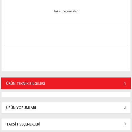
Taksit Seçenekleri
ÜRÜN TEKNİK BİLGİLERİ
ÜRÜN YORUMLARI
TAKSİT SEÇENEKLERİ
Bu ürüne ilk yorumu siz yapın!