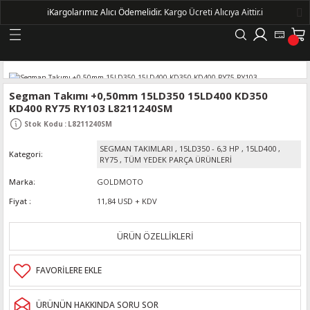
ℹ️
Kargolarımız Alıcı Ödemelidir.
Kargo Ücreti Alıcıya Aittir.ℹ️
Geri Dön
LERİ
Segman Takımı +0,50mm 15LD350 15LD400 KD350
KD400 RY75 RY103 L8211240SM
DELLERİ
Stok Kodu
:
L8211240SM
SEGMAN TAKIMLARI
,
15LD350 - 6,3 HP
,
15LD400
,
Kategori
DELLERİ
RY75
,
TÜM YEDEK PARÇA ÜRÜNLERİ
Marka
GOLDMOTO
AYIŞ KASNAKLI ALTERNATÖRLER - 1500
Fiyat
11,84 USD + KDV
R
ÜRÜN ÖZELLİKLERİ
ÜRÜNÜN HAKKINDA SORU SOR