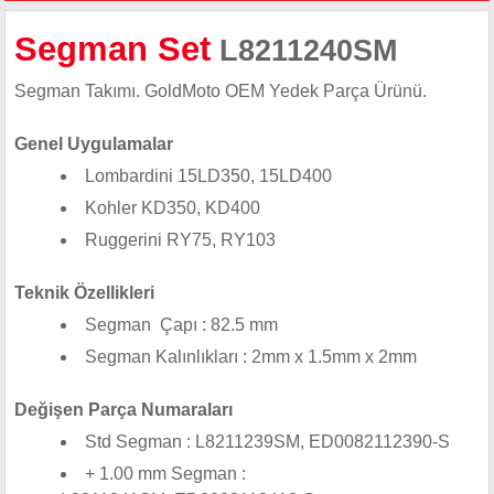
Segman Set
L8211240SM
Segman Takımı. GoldMoto OEM Yedek Parça Ürünü.
Genel Uygulamalar
Lombardini 15LD350, 15LD400
Kohler KD350, KD400
Ruggerini RY75, RY103
Teknik Özellikleri
Segman Çapı : 82.5 mm
Segman Kalınlıkları : 2mm x 1.5mm x 2mm
Değişen Parça Numaraları
Std Segman : L8211239SM, ED0082112390-S
+ 1.00 mm Segman :