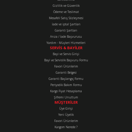
Stok Kodu
:
L8211241SM
Gizlilik ve Güvenlik
Bu ürüne benzer farklı alternatifler olmalı.
GoldMoto Segman Takımı 1,00 RY75 RY103 15LD350 15LD400 L8211241SM
Ödeme ve Teslimat
Mesafeli Satış Sözleşmesi
İade ve iptal Şartları
Garanti Şartları
684,04 TL
Arıza / İade Başvurusu
Yardım - Müşteri Hizmetleri
Gönder
SERVİS & BAYİLER
Stok Kodu
:
ED0082112390-S
Bayi ve Servis Girişi
Lombardini Segman Takımı Std 15LD350 15LD400 RY75 RY103 L8211239
Bayi ve Servislik Başvuru Formu
Favori Ürünlerim
Garanti Belgesi
3.009,63 TL
Garanti Başlangıç Formu
Periyodik Bakım Formu
Kargo Fiyat Hesaplama
Stok Kodu
:
ED0082112410-S
Şifremi Unuttum
SEGMAN TAKIMI 1,00 RY75 RY103 15LD350 15LD400
MÜŞTERİLER
Üye Girişi
Yeni Üyelik
Favori Ürünlerim
4.777,53 TL
Kargom Nerede ?