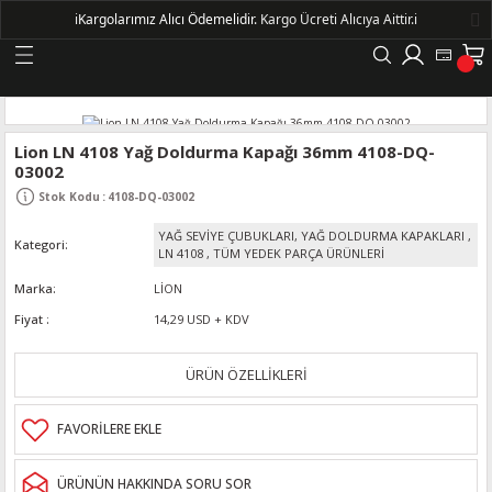
ℹ️
Kargolarımız Alıcı Ödemelidir.
Kargo Ücreti Alıcıya Aittir.ℹ️
Geri Dön
LERİ
Lion LN 4108 Yağ Doldurma Kapağı 36mm 4108-DQ-
03002
DELLERİ
Stok Kodu
:
4108-DQ-03002
YAĞ SEVİYE ÇUBUKLARI, YAĞ DOLDURMA KAPAKLARI
,
Kategori
DELLERİ
LN 4108
,
TÜM YEDEK PARÇA ÜRÜNLERİ
Marka
LİON
AYIŞ KASNAKLI ALTERNATÖRLER - 1500
Fiyat
14,29 USD + KDV
R
ÜRÜN ÖZELLİKLERİ
ÜRÜNÜN HAKKINDA SORU SOR