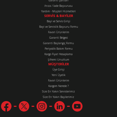
Garanti Şartları
Arıza / İade Başvurusu
Yardım - Müşteri Hizmetleri
SERVİS & BAYİLER
Bayi ve Servis Girişi
Bayi ve Servislik Başvuru Formu
Favori Ürünlerim
Gönder
Garanti Belgesi
Garanti Başlangıç Formu
Periyodik Bakım Formu
Kargo Fiyat Hesaplama
Şifremi Unuttum
MÜŞTERİLER
Üye Girişi
Yeni Üyelik
Favori Ürünlerim
Kargom Nerede ?
Size En Yakın Servislerimiz
Size En Yakın Bayilerimiz