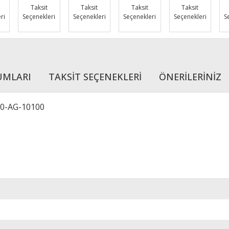
Taksit
Taksit
Taksit
Taksit
ri
Seçenekleri
Seçenekleri
Seçenekleri
Seçenekleri
S
UMLARI
TAKSİT SEÇENEKLERİ
ÖNERİLERİNİZ
90-AG-10100
r konularda yetersiz gördüğünüz noktaları öneri formunu kullanarak tarafımı
Bu ürüne ilk yorumu siz yapın!