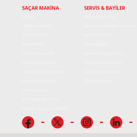
SAÇAR MAKİNA
SERVİS & BAYİLER
Ürün açıklamasında eksik bilgiler bulunuyor.
Ürün bilgilerinde hatalar bulunuyor.
İletişim
Bayi ve Servis Girişi
Ürün fiyatı diğer sitelerden daha pahalı.
Hesap Numaraları
Bayi ve Servislik Başvuru Formu
Bu ürüne benzer farklı alternatifler olmalı.
Referanslarımız
Favori Ürünlerim
Servislerimiz
Garanti Belgesi
Gizlilik ve Güvenlik
Garanti Başlangıç Formu
Ödeme ve Teslimat
Periyodik Bakım Formu
Mesafeli Satış Sözleşmesi
Kargo Fiyat Hesaplama
İade ve iptal Şartları
Şifremi Unuttum
Garanti Şartları
Arıza / İade Başvurusu
Yardım - Müşteri Hizmetleri