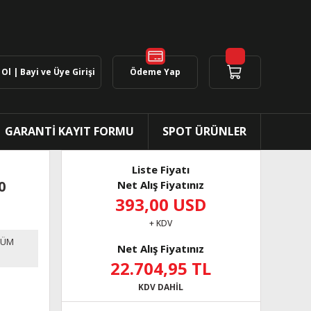
Ol | Bayi ve Üye Girişi
Ödeme Yap
GARANTİ KAYIT FORMU
SPOT ÜRÜNLER
Liste Fiyatı
0
Net Alış Fiyatınız
393,00 USD
+ KDV
TÜM
Net Alış Fiyatınız
22.704,95 TL
KDV DAHİL