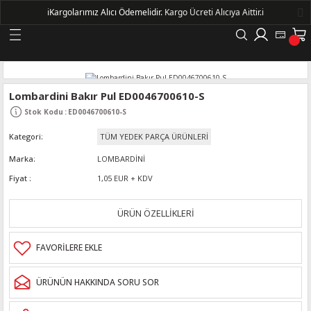
ℹ️
Kargolarımız Alıcı Ödemelidir.
Kargo Ücreti Alıcıya Aittir.ℹ️
Geri Dön
LERİ
Lombardini Bakır Pul ED0046700610-S
Stok Kodu
:
ED0046700610-S
DELLERİ
Kategori
TÜM YEDEK PARÇA ÜRÜNLERİ
DELLERİ
Marka
LOMBARDİNİ
Fiyat
1,05 EUR + KDV
AYIŞ KASNAKLI ALTERNATÖRLER - 1500
ÜRÜN ÖZELLİKLERİ
R
ÜRÜNÜN HAKKINDA SORU SOR