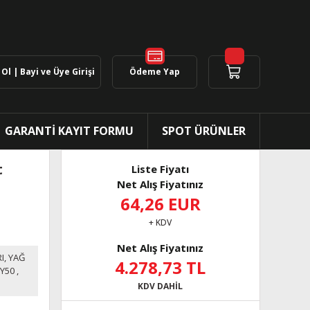
Ol | Bayi ve Üye Girişi
Ödeme Yap
GARANTİ KAYIT FORMU
SPOT ÜRÜNLER
t
Liste Fiyatı
Net Alış Fiyatınız
64,26 EUR
+ KDV
Net Alış Fiyatınız
I, YAĞ
4.278,73 TL
Y50
,
KDV DAHİL