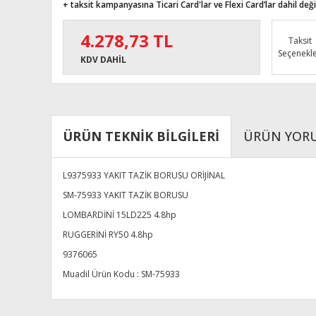
+ taksit kampanyasına Ticari Card'lar ve Flexi Card’lar dahil değil
4.278,73 TL
Taksit
Seçenekle
KDV DAHİL
ÜRÜN TEKNİK BİLGİLERİ
ÜRÜN YOR
L9375933 YAKIT TAZİK BORUSU ORİJİNAL
SM-75933 YAKIT TAZİK BORUSU
LOMBARDİNİ 15LD225 4.8hp
RUGGERİNİ RY50 4.8hp
9376065
Muadil Ürün Kodu : SM-75933