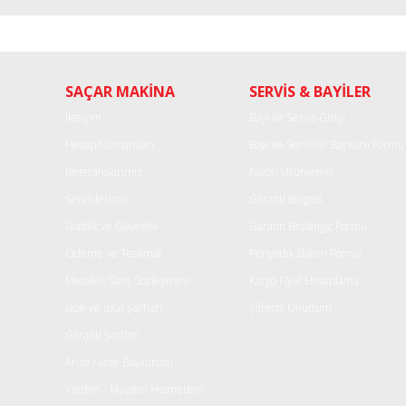
Bu ürünün fiyat bilgisi, resim, ürün açıklamalarında ve diğe
Görüş ve önerileriniz için teşekkür ederiz.
Ürün resmi kalitesiz, bozuk veya görüntülenemiyor.
SAÇAR MAKİNA
SERVİS & BAYİLER
Ürün açıklamasında eksik bilgiler bulunuyor.
Ürün bilgilerinde hatalar bulunuyor.
İletişim
Bayi ve Servis Girişi
Ürün fiyatı diğer sitelerden daha pahalı.
Hesap Numaraları
Bayi ve Servislik Başvuru Formu
Bu ürüne benzer farklı alternatifler olmalı.
Referanslarımız
Favori Ürünlerim
Servislerimiz
Garanti Belgesi
Gizlilik ve Güvenlik
Garanti Başlangıç Formu
Ödeme ve Teslimat
Periyodik Bakım Formu
Mesafeli Satış Sözleşmesi
Kargo Fiyat Hesaplama
İade ve iptal Şartları
Şifremi Unuttum
Garanti Şartları
Arıza / İade Başvurusu
Yardım - Müşteri Hizmetleri