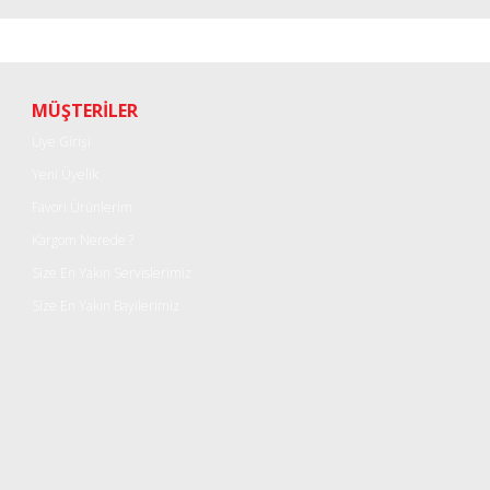
r konularda yetersiz gördüğünüz noktaları öneri formunu kullanarak tarafımı
Bu ürüne ilk yorumu siz yapın!
Yorum Yaz
MÜŞTERİLER
Üye Girişi
Yeni Üyelik
Favori Ürünlerim
Kargom Nerede ?
Size En Yakın Servislerimiz
Size En Yakın Bayilerimiz
Gönder