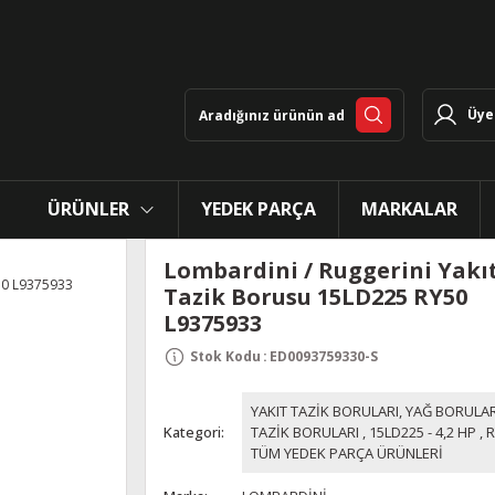
Üye 
ÜRÜNLER
YEDEK PARÇA
MARKALAR
Lombardini / Ruggerini Yakı
Tazik Borusu 15LD225 RY50
L9375933
Stok Kodu
:
ED0093759330-S
YAKIT TAZİK BORULARI, YAĞ BORULAR
Kategori
TAZİK BORULARI
,
15LD225 - 4,2 HP
,
R
TÜM YEDEK PARÇA ÜRÜNLERİ