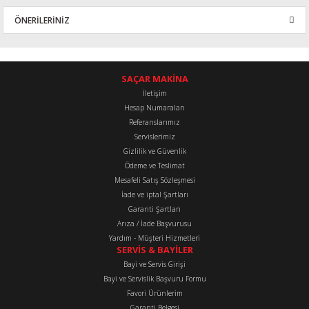
ÖNERİLERİNİZ
Yorum Yaz
Bu ürünün fiyat bilgisi, resim, ürün açıklamalarında ve diğer
konularda yetersiz gördüğünüz noktaları öneri formunu kullanarak
tarafımıza iletebilirsiniz.
SAÇAR MAKİNA
Görüş ve önerileriniz için teşekkür ederiz.
İletişim
Hesap Numaraları
Referanslarımız
Ürün resmi kalitesiz, bozuk veya görüntülenemiyor.
Servislerimiz
Ürün açıklamasında eksik bilgiler bulunuyor.
Gizlilik ve Güvenlik
Ürün bilgilerinde hatalar bulunuyor.
Ödeme ve Teslimat
Mesafeli Satış Sözleşmesi
Ürün fiyatı diğer sitelerden daha pahalı.
İade ve iptal Şartları
Bu ürüne benzer farklı alternatifler olmalı.
Garanti Şartları
Arıza / İade Başvurusu
Yardım - Müşteri Hizmetleri
SERVİS & BAYİLER
Bayi ve Servis Girişi
Bayi ve Servislik Başvuru Formu
Favori Ürünlerim
Gönder
Garanti Belgesi