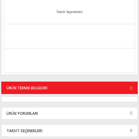
Taksit Seçenekleri
ÜRÜN TEKNİK BİLGİLERİ
ÜRÜN YORUMLARI
TAKSİT SEÇENEKLERİ
Bu ürüne ilk yorumu siz yapın!