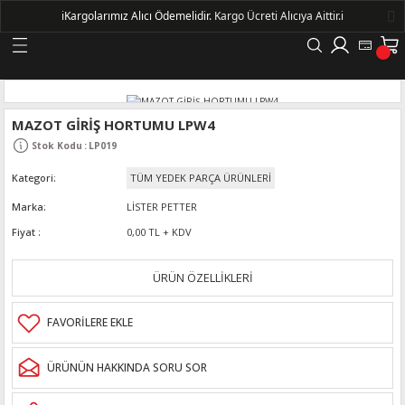
ℹ️
Kargolarımız Alıcı Ödemelidir.
Kargo Ücreti Alıcıya Aittir.ℹ️
Geri Dön
LERİ
MAZOT GİRİŞ HORTUMU LPW4
Stok Kodu
:
LP019
DELLERİ
Kategori
TÜM YEDEK PARÇA ÜRÜNLERİ
DELLERİ
Marka
LİSTER PETTER
Fiyat
0,00 TL + KDV
AYIŞ KASNAKLI ALTERNATÖRLER - 1500
ÜRÜN ÖZELLİKLERİ
R
ÜRÜNÜN HAKKINDA SORU SOR