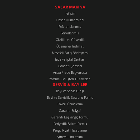
konularda yetersiz gördüğünüz noktaları öneri formunu kullanarak
tarafımıza iletebilirsiniz.
SAÇAR MAKİNA
Görüş ve önerileriniz için teşekkür ederiz.
İletişim
Hesap Numaraları
Referanslarımız
Ürün resmi kalitesiz, bozuk veya görüntülenemiyor.
Servislerimiz
Ürün açıklamasında eksik bilgiler bulunuyor.
Gizlilik ve Güvenlik
Ürün bilgilerinde hatalar bulunuyor.
Ödeme ve Teslimat
Mesafeli Satış Sözleşmesi
Ürün fiyatı diğer sitelerden daha pahalı.
İade ve iptal Şartları
Bu ürüne benzer farklı alternatifler olmalı.
Garanti Şartları
Arıza / İade Başvurusu
Yardım - Müşteri Hizmetleri
SERVİS & BAYİLER
Bayi ve Servis Girişi
Bayi ve Servislik Başvuru Formu
Favori Ürünlerim
Gönder
Garanti Belgesi
Garanti Başlangıç Formu
Periyodik Bakım Formu
Kargo Fiyat Hesaplama
Şifremi Unuttum