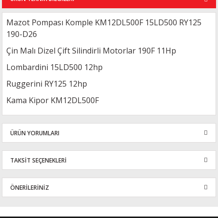
Mazot Pompası Komple KM12DL500F 15LD500 RY125
190-D26
Çin Malı Dizel Çift Silindirli Motorlar 190F 11Hp
Lombardini 15LD500 12hp
Ruggerini RY125 12hp
Kama Kipor KM12DL500F
ÜRÜN YORUMLARI
TAKSİT SEÇENEKLERİ
Bu ürüne ilk yorumu siz yapın!
ÖNERİLERİNİZ
Yorum Yaz
Bu ürünün fiyat bilgisi, resim, ürün açıklamalarında ve diğer