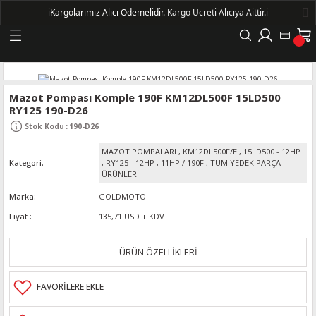
ℹ️
Kargolarımız Alıcı Ödemelidir.
Kargo Ücreti Alıcıya Aittir.ℹ️
Geri Dön
LERİ
Mazot Pompası Komple 190F KM12DL500F 15LD500
RY125 190-D26
DELLERİ
Stok Kodu
:
190-D26
MAZOT POMPALARI
,
KM12DL500F/E
,
15LD500 - 12HP
DELLERİ
Kategori
,
RY125 - 12HP
,
11HP / 190F
,
TÜM YEDEK PARÇA
ÜRÜNLERİ
AYIŞ KASNAKLI ALTERNATÖRLER - 1500
Marka
GOLDMOTO
Fiyat
135,71 USD + KDV
R
ÜRÜN ÖZELLİKLERİ