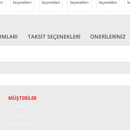
ri
Seçenekleri
Seçenekleri
Seçenekleri
Seçenekleri
S
UMLARI
TAKSİT SEÇENEKLERİ
ÖNERİLERİNİZ
r konularda yetersiz gördüğünüz noktaları öneri formunu kullanarak tarafımı
Bu ürüne ilk yorumu siz yapın!
Yorum Yaz
MÜŞTERİLER
Üye Girişi
Yeni Üyelik
Favori Ürünlerim