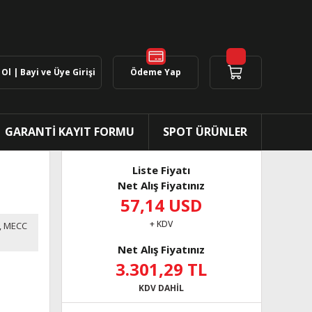
Ol | Bayi ve Üye Girişi
Ödeme Yap
GARANTİ KAYIT FORMU
SPOT ÜRÜNLER
Liste Fiyatı
Net Alış Fiyatınız
57,14 USD
+ KDV
,
MECC
Net Alış Fiyatınız
3.301,29 TL
KDV DAHİL