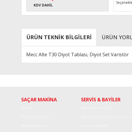
Seçenekle
KDV DAHİL
ÜRÜN TEKNİK BİLGİLERİ
ÜRÜN YOR
Mecc Alte T30 Diyot Tablası, Diyot Set Varistör
Bu ürünün fiyat bilgisi, resim, ürün açıklamalarında ve diğe
Görüş ve önerileriniz için teşekkür ederiz.
Ürün resmi kalitesiz, bozuk veya görüntülenemiyor.
SAÇAR MAKİNA
SERVİS & BAYİLER
Ürün açıklamasında eksik bilgiler bulunuyor.
Ürün bilgilerinde hatalar bulunuyor.
İletişim
Bayi ve Servis Girişi
Ürün fiyatı diğer sitelerden daha pahalı.
Hesap Numaraları
Bayi ve Servislik Başvuru Formu
Bu ürüne benzer farklı alternatifler olmalı.
Referanslarımız
Favori Ürünlerim