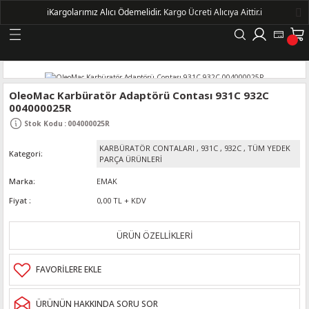
ℹ️
Kargolarımız Alıcı Ödemelidir.
Kargo Ücreti Alıcıya Aittir.ℹ️
Geri Dön
LERİ
OleoMac Karbüratör Adaptörü Contası 931C 932C
004000025R
DELLERİ
Stok Kodu
:
004000025R
KARBÜRATÖR CONTALARI
,
931C
,
932C
,
TÜM YEDEK
Kategori
DELLERİ
PARÇA ÜRÜNLERİ
Marka
EMAK
AYIŞ KASNAKLI ALTERNATÖRLER - 1500
Fiyat
0,00 TL + KDV
R
ÜRÜN ÖZELLİKLERİ
ÜRÜNÜN HAKKINDA SORU SOR