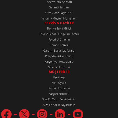
İade ve iptal Şartları
Bu ürüne benzer farklı alternatifler olmalı.
Garanti Şartları
Arıza / İade Başvurusu
Yardım - Müşteri Hizmetleri
SERVİS & BAYİLER
Bayi ve Servis Girişi
Bayi ve Servislik Başvuru Formu
Favori Ürünlerim
Gönder
Garanti Belgesi
Garanti Başlangıç Formu
Periyodik Bakım Formu
Kargo Fiyat Hesaplama
Şifremi Unuttum
MÜŞTERİLER
Üye Girişi
Yeni Üyelik
Favori Ürünlerim
Kargom Nerede ?
Size En Yakın Servislerimiz
Size En Yakın Bayilerimiz