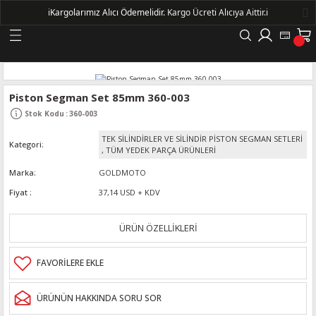
ℹ️
Kargolarımız Alıcı Ödemelidir.
Kargo Ücreti Alıcıya Aittir.ℹ️
Geri Dön
LERİ
Piston Segman Set 85mm 360-003
Stok Kodu
:
360-003
DELLERİ
TEK SİLİNDİRLER VE SİLİNDİR PİSTON SEGMAN SETLERİ
Kategori
,
TÜM YEDEK PARÇA ÜRÜNLERİ
DELLERİ
Marka
GOLDMOTO
Fiyat
37,14 USD + KDV
AYIŞ KASNAKLI ALTERNATÖRLER - 1500
ÜRÜN ÖZELLİKLERİ
R
ÜRÜNÜN HAKKINDA SORU SOR