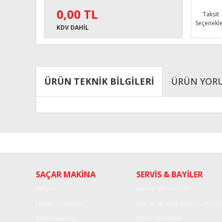
0,00 TL
Taksit
Seçenekle
KDV DAHİL
ÜRÜN TEKNİK BİLGİLERİ
ÜRÜN YOR
Bu ürünün fiyat bilgisi, resim, ürün açıklamalarında ve diğe
Görüş ve önerileriniz için teşekkür ederiz.
Ürün resmi kalitesiz, bozuk veya görüntülenemiyor.
SAÇAR MAKİNA
SERVİS & BAYİLER
Ürün açıklamasında eksik bilgiler bulunuyor.
Ürün bilgilerinde hatalar bulunuyor.
İletişim
Bayi ve Servis Girişi
Ürün fiyatı diğer sitelerden daha pahalı.
Hesap Numaraları
Bayi ve Servislik Başvuru Formu
Bu ürüne benzer farklı alternatifler olmalı.
Referanslarımız
Favori Ürünlerim