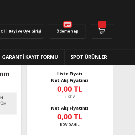
Ol | Bayi ve Üye Girişi
Ödeme Yap
GARANTİ KAYIT FORMU
SPOT ÜRÜNLER
5mm
Liste Fiyatı
Net Alış Fiyatınız
0,00 TL
+ KDV
ON
TÜM
Net Alış Fiyatınız
0,00 TL
KDV DAHİL