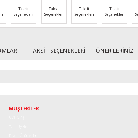
Taksit
Taksit
Taksit
Taksit
ri
Seçenekleri
Seçenekleri
Seçenekleri
Seçenekleri
S
UMLARI
TAKSİT SEÇENEKLERİ
ÖNERİLERİNİZ
r konularda yetersiz gördüğünüz noktaları öneri formunu kullanarak tarafımı
Bu ürüne ilk yorumu siz yapın!
Yorum Yaz
MÜŞTERİLER
Üye Girişi
Yeni Üyelik
Favori Ürünlerim