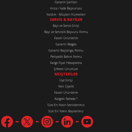
Garanti Şartları
Arıza / İade Başvurusu
Yardım - Müşteri Hizmetleri
SERVİS & BAYİLER
Bayi ve Servis Girişi
Bayi ve Servislik Başvuru Formu
Favori Ürünlerim
Gönder
Garanti Belgesi
Garanti Başlangıç Formu
Periyodik Bakım Formu
Kargo Fiyat Hesaplama
Şifremi Unuttum
MÜŞTERİLER
Üye Girişi
Yeni Üyelik
Favori Ürünlerim
Kargom Nerede ?
Size En Yakın Servislerimiz
Size En Yakın Bayilerimiz