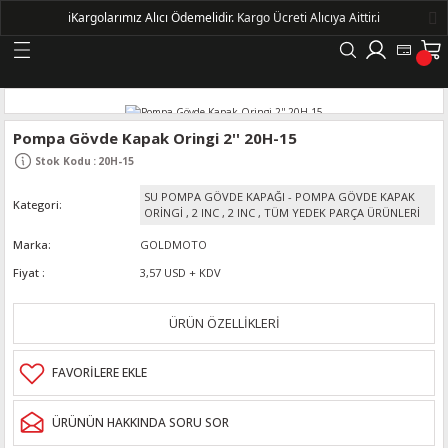
ℹ️
Kargolarımız Alıcı Ödemelidir.
Kargo Ücreti Alıcıya Aittir.ℹ️
Geri Dön
LERİ
Pompa Gövde Kapak Oringi 2'' 20H-15
Stok Kodu
:
20H-15
DELLERİ
SU POMPA GÖVDE KAPAĞI - POMPA GÖVDE KAPAK
Kategori
ORİNGİ
,
2 INC
,
2 INC
,
TÜM YEDEK PARÇA ÜRÜNLERİ
DELLERİ
Marka
GOLDMOTO
Fiyat
3,57 USD + KDV
AYIŞ KASNAKLI ALTERNATÖRLER - 1500
ÜRÜN ÖZELLİKLERİ
R
ÜRÜNÜN HAKKINDA SORU SOR