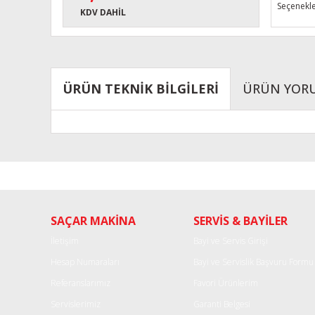
Seçenekle
KDV DAHİL
ÜRÜN TEKNİK BİLGİLERİ
ÜRÜN YOR
Bu ürünün fiyat bilgisi, resim, ürün açıklamalarında ve diğe
Görüş ve önerileriniz için teşekkür ederiz.
Ürün resmi kalitesiz, bozuk veya görüntülenemiyor.
SAÇAR MAKİNA
SERVİS & BAYİLER
Ürün açıklamasında eksik bilgiler bulunuyor.
Ürün bilgilerinde hatalar bulunuyor.
İletişim
Bayi ve Servis Girişi
Ürün fiyatı diğer sitelerden daha pahalı.
Hesap Numaraları
Bayi ve Servislik Başvuru Formu
Bu ürüne benzer farklı alternatifler olmalı.
Referanslarımız
Favori Ürünlerim
Servislerimiz
Garanti Belgesi