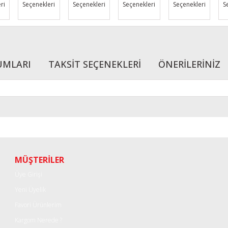
ri
Seçenekleri
Seçenekleri
Seçenekleri
Seçenekleri
S
UMLARI
TAKSİT SEÇENEKLERİ
ÖNERİLERİNİZ
r konularda yetersiz gördüğünüz noktaları öneri formunu kullanarak tarafımı
Bu ürüne ilk yorumu siz yapın!
Yorum Yaz
MÜŞTERİLER
Üye Girişi
Yeni Üyelik
Favori Ürünlerim
Kargom Nerede ?