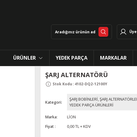
Üye 
ÜRÜNLER
YEDEK PARÇA
MARKALAR
ŞARJ ALTERNATÖRÜ
Stok Kodu
:
4102-DQ2-12100Y
ŞARJ BOBİNLERİ, ŞARJ ALTERNATÖRLE
Kategori
YEDEK PARÇA ÜRÜNLERİ
Marka
LİON
Fiyat
0,00 TL + KDV