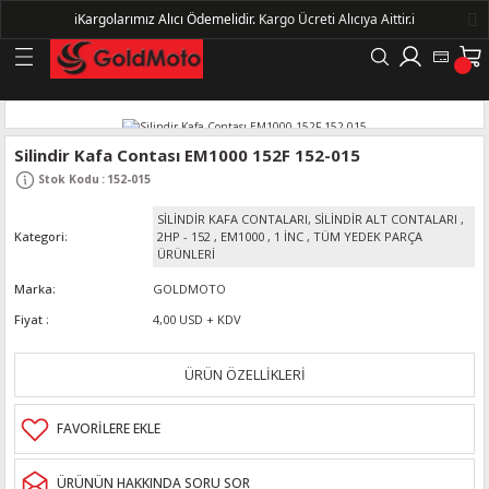
ℹ️
Kargolarımız Alıcı Ödemelidir.
Kargo Ücreti Alıcıya Aittir.ℹ️
Geri Dön
LERİ
Silindir Kafa Contası EM1000 152F 152-015
Stok Kodu
:
152-015
DELLERİ
SİLİNDİR KAFA CONTALARI, SİLİNDİR ALT CONTALARI
,
Kategori
2HP - 152
,
EM1000
,
1 İNC
,
TÜM YEDEK PARÇA
DELLERİ
ÜRÜNLERİ
Marka
GOLDMOTO
AYIŞ KASNAKLI ALTERNATÖRLER - 1500
Fiyat
4,00 USD + KDV
R
ÜRÜN ÖZELLİKLERİ
ÜRÜNÜN HAKKINDA SORU SOR