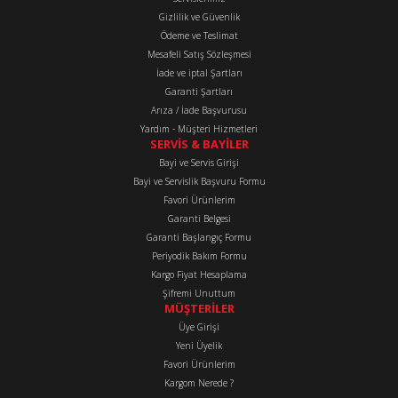
Ürün açıklamasında eksik bilgiler bulunuyor.
Gizlilik ve Güvenlik
Ürün bilgilerinde hatalar bulunuyor.
Ödeme ve Teslimat
Mesafeli Satış Sözleşmesi
Ürün fiyatı diğer sitelerden daha pahalı.
İade ve iptal Şartları
Bu ürüne benzer farklı alternatifler olmalı.
Garanti Şartları
Arıza / İade Başvurusu
Yardım - Müşteri Hizmetleri
SERVİS & BAYİLER
Bayi ve Servis Girişi
Bayi ve Servislik Başvuru Formu
Favori Ürünlerim
Gönder
Garanti Belgesi
Garanti Başlangıç Formu
Periyodik Bakım Formu
Kargo Fiyat Hesaplama
Şifremi Unuttum
MÜŞTERİLER
Üye Girişi
Yeni Üyelik
Favori Ürünlerim
Kargom Nerede ?