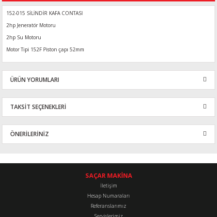
152-015 SİLİNDİR KAFA CONTASI
2hp Jeneratör Motoru
2hp Su Motoru
Motor Tipi 152F Piston çapı 52mm
ÜRÜN YORUMLARI
TAKSİT SEÇENEKLERİ
Bu ürüne ilk yorumu siz yapın!
ÖNERİLERİNİZ
Yorum Yaz
Bu ürünün fiyat bilgisi, resim, ürün açıklamalarında ve diğer
konularda yetersiz gördüğünüz noktaları öneri formunu kullanarak
tarafımıza iletebilirsiniz.
SAÇAR MAKİNA
Görüş ve önerileriniz için teşekkür ederiz.
İletişim
Hesap Numaraları
Referanslarımız
Ürün resmi kalitesiz, bozuk veya görüntülenemiyor.
Servislerimiz