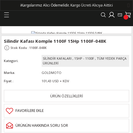
ℹ️
Kargolarımız Alıcı Ödemelidir.
Kargo Ücreti Alıcıya Aittir.ℹ️
Geri Dön
LERİ
Silindir Kafası Komple 1100F 15Hp 1100F-048K
Stok Kodu
:
1100F-048K
DELLERİ
SİLİNDİR KAFALARI
,
15HP - 1100F
,
TÜM YEDEK PARÇA
Kategori
ÜRÜNLERİ
DELLERİ
Marka
GOLDMOTO
Fiyat
101,43 USD + KDV
AYIŞ KASNAKLI ALTERNATÖRLER - 1500
ÜRÜN ÖZELLİKLERİ
R
ÜRÜNÜN HAKKINDA SORU SOR