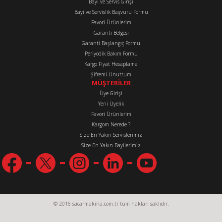
Bayi ve Servis Girişi
Bayi ve Servislik Başvuru Formu
Favori Ürünlerim
Gönder
Garanti Belgesi
Garanti Başlangıç Formu
Periyodik Bakım Formu
Kargo Fiyat Hesaplama
Şifremi Unuttum
MÜŞTERİLER
Üye Girişi
Yeni Üyelik
Favori Ürünlerim
Kargom Nerede ?
Size En Yakın Servislerimiz
Size En Yakın Bayilerimiz
© 2016 sacarmakina.com.tr tüm hakları saklıdır.