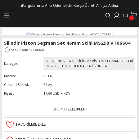
ℹ️
Kargolarımız Alıcı Ödemelidir.
Kargo Ücreti Alıcıya Aittir.ℹ️
Geri Dön
LERİ
Silindir Piston Segman Set 46mm Stihl MS290 VT06604
Stok Kodu
:
VT06604
DELLERİ
TEK SİLİNDİRLER VE SİLİNDİR PİSTON SEGMAN SETLERİ
Kategori
,
MS290
,
TÜM YEDEK PARÇA ÜRÜNLERİ
DELLERİ
Marka
VETA
Garanti Süresi
24 Ay
AYIŞ KASNAKLI ALTERNATÖRLER - 1500
Fiyat
17,60 USD + KDV
R
ÜRÜN ÖZELLİKLERİ