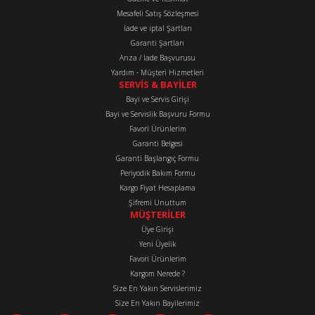
Mesafeli Satış Sözleşmesi
Ürün fiyatı diğer sitelerden daha pahalı.
İade ve iptal Şartları
Bu ürüne benzer farklı alternatifler olmalı.
Garanti Şartları
Arıza / İade Başvurusu
Yardım - Müşteri Hizmetleri
SERVİS & BAYİLER
Bayi ve Servis Girişi
Bayi ve Servislik Başvuru Formu
Favori Ürünlerim
Gönder
Garanti Belgesi
Garanti Başlangıç Formu
Periyodik Bakım Formu
Kargo Fiyat Hesaplama
Şifremi Unuttum
MÜŞTERİLER
Üye Girişi
Yeni Üyelik
Favori Ürünlerim
Kargom Nerede ?
Size En Yakın Servislerimiz
Size En Yakın Bayilerimiz