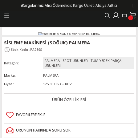
ℹ️
Kargolarımız Alıcı Ödemelidir.
Kargo Ücreti Alıcıya Aittir.ℹ️
Geri Dön
LERİ
SİSLEME MAKİNESİ (SOĞUK) PALMERA
Stok Kodu
:
PA080S
DELLERİ
PALMERA
,
SPOT ÜRÜNLER
,
TÜM YEDEK PARÇA
Kategori
ÜRÜNLERİ
DELLERİ
Marka
PALMERA
Fiyat
125,00 USD + KDV
AYIŞ KASNAKLI ALTERNATÖRLER - 1500
ÜRÜN ÖZELLİKLERİ
R
ÜRÜNÜN HAKKINDA SORU SOR