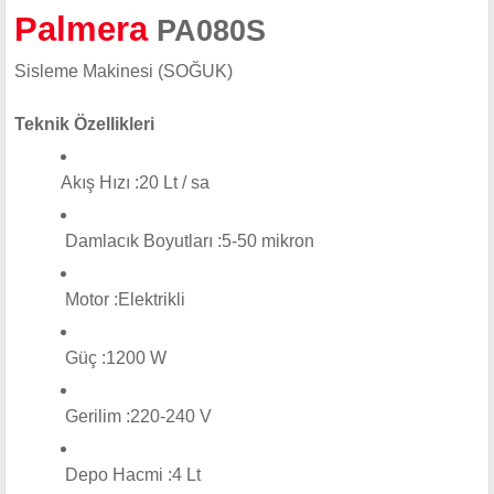
Palmera
PA080S
Sisleme Makinesi (SOĞUK)
Teknik Özellikleri
Akış Hızı :
20 Lt / sa
Damlacık Boyutları :
5-50 mikron
Motor :
Elektrikli
Güç :
1200 W
Gerilim :
220-240 V
Depo Hacmi :
4 Lt