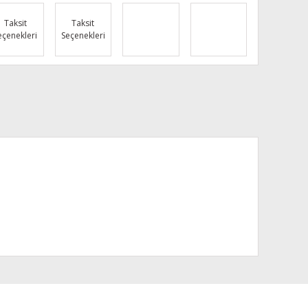
Taksit
Taksit
eçenekleri
Seçenekleri
za iletebilirsiniz.