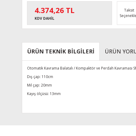
4.374,26 TL
Taksit
Seçenekle
KDV DAHİL
ÜRÜN TEKNİK BİLGİLERİ
ÜRÜN YOR
Otomatik Kavrama Balatalı / Kompaktör ve Perdah Kavraması 
Dış çap: 110cm
Mil çap: 20mm
Kayış ölçüsü: 13mm
Bu ürünün fiyat bilgisi, resim, ürün açıklamalarında ve diğe
Görüş ve önerileriniz için teşekkür ederiz.