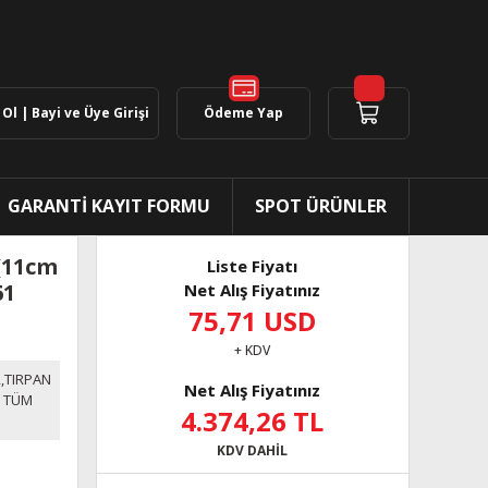
Ol | Bayi ve Üye Girişi
Ödeme Yap
GARANTİ KAYIT FORMU
SPOT ÜRÜNLER
(11cm
Liste Fiyatı
61
Net Alış Fiyatınız
75,71 USD
+ KDV
,TIRPAN
Net Alış Fiyatınız
,
TÜM
4.374,26 TL
KDV DAHİL