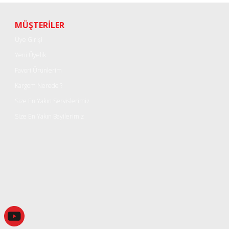
Yorum Yaz
MÜŞTERİLER
Üye Girişi
Yeni Üyelik
Favori Ürünlerim
Kargom Nerede ?
Size En Yakın Servislerimiz
Size En Yakın Bayilerimiz
Gönder