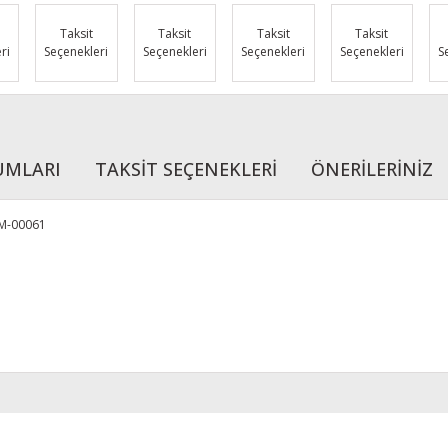
Taksit
Taksit
Taksit
Taksit
ri
Seçenekleri
Seçenekleri
Seçenekleri
Seçenekleri
S
UMLARI
TAKSİT SEÇENEKLERİ
ÖNERİLERİNİZ
SM-00061
r konularda yetersiz gördüğünüz noktaları öneri formunu kullanarak tarafımı
Bu ürüne ilk yorumu siz yapın!