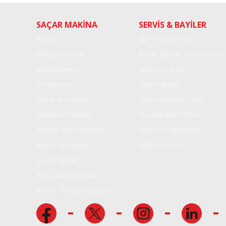
Ürün resmi kalitesiz, bozuk veya görüntülenemiyor.
SAÇAR MAKİNA
SERVİS & BAYİLER
Ürün açıklamasında eksik bilgiler bulunuyor.
Ürün bilgilerinde hatalar bulunuyor.
İletişim
Bayi ve Servis Girişi
Ürün fiyatı diğer sitelerden daha pahalı.
Hesap Numaraları
Bayi ve Servislik Başvuru Formu
Bu ürüne benzer farklı alternatifler olmalı.
Referanslarımız
Favori Ürünlerim
Servislerimiz
Garanti Belgesi
Gizlilik ve Güvenlik
Garanti Başlangıç Formu
Ödeme ve Teslimat
Periyodik Bakım Formu
Mesafeli Satış Sözleşmesi
Kargo Fiyat Hesaplama
İade ve iptal Şartları
Şifremi Unuttum
Garanti Şartları
Arıza / İade Başvurusu
Yardım - Müşteri Hizmetleri