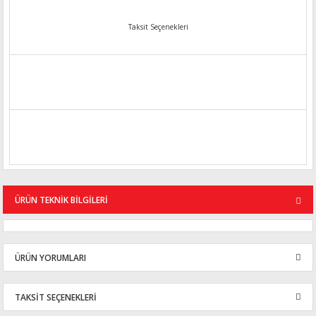
Taksit Seçenekleri
ÜRÜN TEKNİK BİLGİLERİ
ÜRÜN YORUMLARI
TAKSİT SEÇENEKLERİ
Bu ürüne ilk yorumu siz yapın!