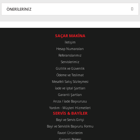
ÖNERİLERİNİZ
Yorum Yaz
Bu ürünün fiyat bilgisi, resim, ürün açıklamalarında ve diğer
konularda yetersiz gördüğünüz noktaları öneri formunu kullanarak
tarafımıza iletebilirsiniz.
SAÇAR MAKİNA
Görüş ve önerileriniz için teşekkür ederiz.
İletişim
Hesap Numaraları
Referanslarımız
Ürün resmi kalitesiz, bozuk veya görüntülenemiyor.
Servislerimiz
Ürün açıklamasında eksik bilgiler bulunuyor.
Gizlilik ve Güvenlik
Ürün bilgilerinde hatalar bulunuyor.
Ödeme ve Teslimat
Mesafeli Satış Sözleşmesi
Ürün fiyatı diğer sitelerden daha pahalı.
İade ve iptal Şartları
Bu ürüne benzer farklı alternatifler olmalı.
Garanti Şartları
Arıza / İade Başvurusu
Yardım - Müşteri Hizmetleri
SERVİS & BAYİLER
Bayi ve Servis Girişi
Bayi ve Servislik Başvuru Formu
Favori Ürünlerim
Gönder
Garanti Belgesi