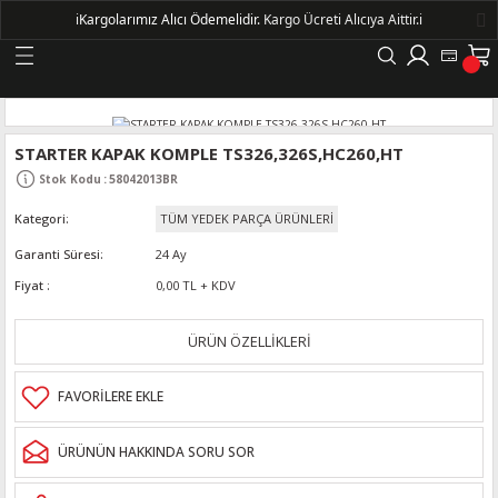
ℹ️
Kargolarımız Alıcı Ödemelidir.
Kargo Ücreti Alıcıya Aittir.ℹ️
Geri Dön
LERİ
STARTER KAPAK KOMPLE TS326,326S,HC260,HT
Stok Kodu
:
58042013BR
DELLERİ
Kategori
TÜM YEDEK PARÇA ÜRÜNLERİ
DELLERİ
Garanti Süresi
24 Ay
Fiyat
0,00 TL + KDV
AYIŞ KASNAKLI ALTERNATÖRLER - 1500
ÜRÜN ÖZELLİKLERİ
R
ÜRÜNÜN HAKKINDA SORU SOR