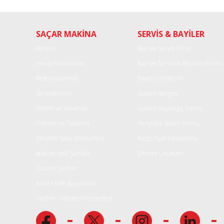
Ürün resmi kalitesiz, bozuk veya görüntülenemiyor.
SAÇAR MAKİNA
SERVİS & BAYİLER
Ürün açıklamasında eksik bilgiler bulunuyor.
Ürün bilgilerinde hatalar bulunuyor.
İletişim
Bayi ve Servis Girişi
Ürün fiyatı diğer sitelerden daha pahalı.
Hesap Numaraları
Bayi ve Servislik Başvuru Formu
Bu ürüne benzer farklı alternatifler olmalı.
Referanslarımız
Favori Ürünlerim
Servislerimiz
Garanti Belgesi
Gizlilik ve Güvenlik
Garanti Başlangıç Formu
Ödeme ve Teslimat
Periyodik Bakım Formu
Mesafeli Satış Sözleşmesi
Kargo Fiyat Hesaplama
İade ve iptal Şartları
Şifremi Unuttum
Garanti Şartları
Arıza / İade Başvurusu
Yardım - Müşteri Hizmetleri