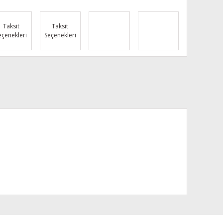
Taksit
Taksit
eçenekleri
Seçenekleri
za iletebilirsiniz.