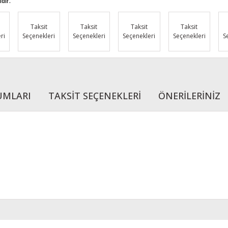
dir.
Taksit
Taksit
Taksit
Taksit
ri
Seçenekleri
Seçenekleri
Seçenekleri
Seçenekleri
S
UMLARI
TAKSİT SEÇENEKLERİ
ÖNERİLERİNİZ
r konularda yetersiz gördüğünüz noktaları öneri formunu kullanarak tarafımı