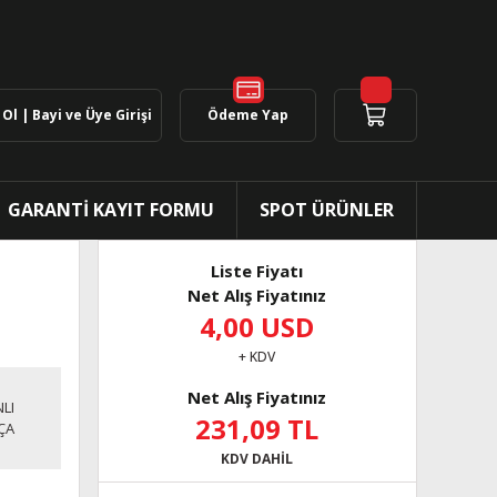
Ol | Bayi ve Üye Girişi
Ödeme Yap
GARANTİ KAYIT FORMU
SPOT ÜRÜNLER
Liste Fiyatı
Net Alış Fiyatınız
4,00 USD
+ KDV
Net Alış Fiyatınız
LI
231,09 TL
ÇA
KDV DAHİL