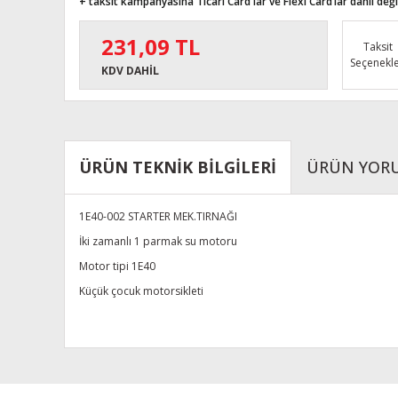
+ taksit kampanyasına Ticari Card'lar ve Flexi Card’lar dahil değil
231,09 TL
Taksit
Seçenekle
KDV DAHİL
ÜRÜN TEKNİK BİLGİLERİ
ÜRÜN YOR
1E40-002 STARTER MEK.TIRNAĞI
İki zamanlı 1 parmak su motoru
Motor tipi 1E40
Küçük çocuk motorsikleti
Bu ürünün fiyat bilgisi, resim, ürün açıklamalarında ve diğe
Görüş ve önerileriniz için teşekkür ederiz.