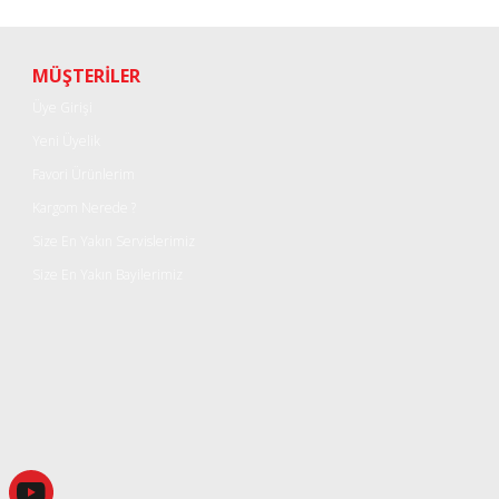
Bu ürüne ilk yorumu siz yapın!
Yorum Yaz
MÜŞTERİLER
Üye Girişi
Yeni Üyelik
Favori Ürünlerim
Kargom Nerede ?
Size En Yakın Servislerimiz
Size En Yakın Bayilerimiz
Gönder