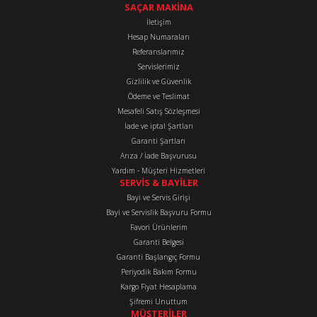
tarafımıza iletebilirsiniz.
SAÇAR MAKİNA
Görüş ve önerileriniz için teşekkür ederiz.
İletişim
Hesap Numaraları
Referanslarımız
Ürün resmi kalitesiz, bozuk veya görüntülenemiyor.
Servislerimiz
Ürün açıklamasında eksik bilgiler bulunuyor.
Gizlilik ve Güvenlik
Ürün bilgilerinde hatalar bulunuyor.
Ödeme ve Teslimat
Mesafeli Satış Sözleşmesi
Ürün fiyatı diğer sitelerden daha pahalı.
İade ve iptal Şartları
Bu ürüne benzer farklı alternatifler olmalı.
Garanti Şartları
Arıza / İade Başvurusu
Yardım - Müşteri Hizmetleri
SERVİS & BAYİLER
Bayi ve Servis Girişi
Bayi ve Servislik Başvuru Formu
Favori Ürünlerim
Gönder
Garanti Belgesi
Garanti Başlangıç Formu
Periyodik Bakım Formu
Kargo Fiyat Hesaplama
Şifremi Unuttum
MÜŞTERİLER