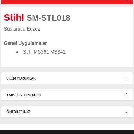
Stihl
SM-STL018
Susturucu Egzoz
Genel Uygulamalar
Stihl MS361 MS341
ÜRÜN YORUMLARI
TAKSİT SEÇENEKLERİ
Bu ürüne ilk yorumu siz yapın!
ÖNERİLERİNİZ
Yorum Yaz
Bu ürünün fiyat bilgisi, resim, ürün açıklamalarında ve diğer
konularda yetersiz gördüğünüz noktaları öneri formunu kullanarak