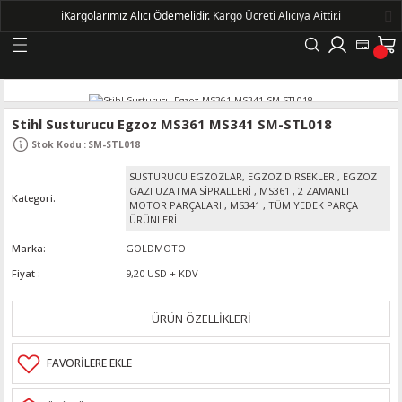
ℹ️
Kargolarımız Alıcı Ödemelidir.
Kargo Ücreti Alıcıya Aittir.ℹ️
Geri Dön
LERİ
Stihl Susturucu Egzoz MS361 MS341 SM-STL018
Stok Kodu
:
SM-STL018
DELLERİ
SUSTURUCU EGZOZLAR, EGZOZ DİRSEKLERİ, EGZOZ
GAZI UZATMA SİPRALLERİ
,
MS361
,
2 ZAMANLI
Kategori
DELLERİ
MOTOR PARÇALARI
,
MS341
,
TÜM YEDEK PARÇA
ÜRÜNLERİ
AYIŞ KASNAKLI ALTERNATÖRLER - 1500
Marka
GOLDMOTO
Fiyat
9,20 USD + KDV
R
ÜRÜN ÖZELLİKLERİ