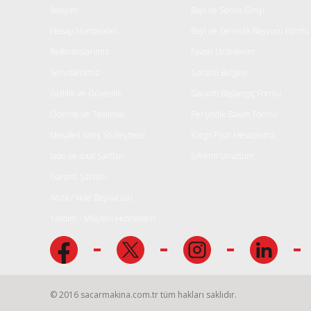
Ürün bilgilerinde hatalar bulunuyor.
İletişim
Bayi ve Servis Girişi
Ürün fiyatı diğer sitelerden daha pahalı.
Hesap Numaraları
Bayi ve Servislik Başvuru Formu
Bu ürüne benzer farklı alternatifler olmalı.
Referanslarımız
Favori Ürünlerim
Servislerimiz
Garanti Belgesi
Gizlilik ve Güvenlik
Garanti Başlangıç Formu
Ödeme ve Teslimat
Periyodik Bakım Formu
Mesafeli Satış Sözleşmesi
Kargo Fiyat Hesaplama
İade ve iptal Şartları
Şifremi Unuttum
Garanti Şartları
Arıza / İade Başvurusu
Yardım - Müşteri Hizmetleri
© 2016 sacarmakina.com.tr tüm hakları saklıdır.