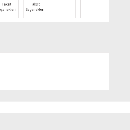
Taksit
Taksit
eçenekleri
Seçenekleri
za iletebilirsiniz.