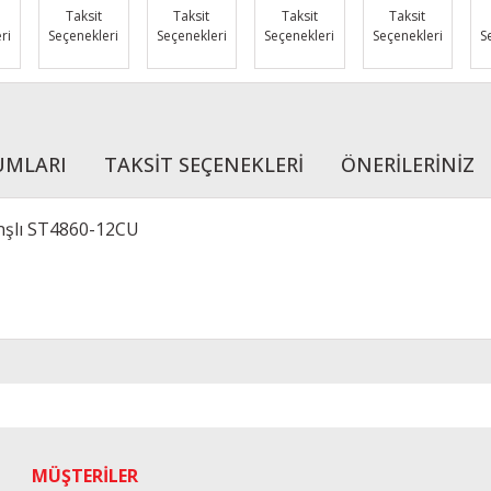
Taksit
Taksit
Taksit
Taksit
ri
Seçenekleri
Seçenekleri
Seçenekleri
Seçenekleri
S
UMLARI
TAKSİT SEÇENEKLERİ
ÖNERİLERİNİZ
anşlı ST4860-12CU
r konularda yetersiz gördüğünüz noktaları öneri formunu kullanarak tarafımı
Bu ürüne ilk yorumu siz yapın!
Yorum Yaz
MÜŞTERİLER