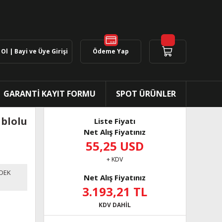
Ol | Bayi ve Üye Girişi
Ödeme Yap
GARANTİ KAYIT FORMU
SPOT ÜRÜNLER
ablolu
Liste Fiyatı
Net Alış Fiyatınız
55,25 USD
+ KDV
DEK
Net Alış Fiyatınız
3.193,21 TL
KDV DAHİL