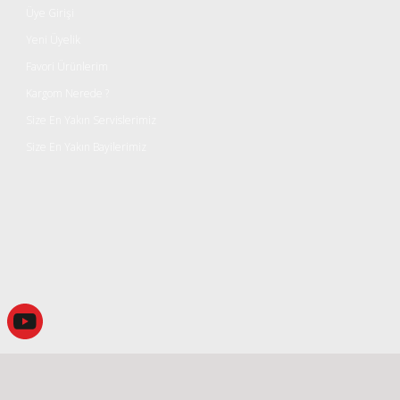
Üye Girişi
Yeni Üyelik
Favori Ürünlerim
Kargom Nerede ?
Size En Yakın Servislerimiz
Size En Yakın Bayilerimiz
Gönder