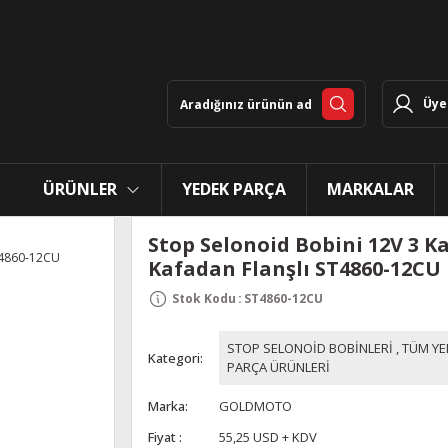
Üye 
ÜRÜNLER
YEDEK PARÇA
MARKALAR
Stop Selonoid Bobini 12V 3 K
Kafadan Flanşlı ST4860-12CU
Stok Kodu
:
ST4860-12CU
STOP SELONOİD BOBİNLERİ
,
TÜM YE
Kategori
PARÇA ÜRÜNLERİ
Marka
GOLDMOTO
Fiyat
55,25 USD + KDV