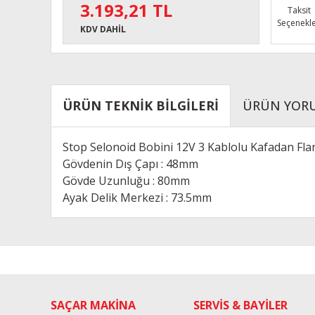
3.193,21 TL
Taksit
Seçenekle
KDV DAHİL
ÜRÜN TEKNİK BİLGİLERİ
ÜRÜN YOR
Stop Selonoid Bobini 12V 3 Kablolu Kafadan Fl
Gövdenin Dış Çapı : 48mm
Gövde Uzunluğu : 80mm
Ayak Delik Merkezi : 73.5mm
Bu ürünün fiyat bilgisi, resim, ürün açıklamalarında ve diğe
Görüş ve önerileriniz için teşekkür ederiz.
Ürün resmi kalitesiz, bozuk veya görüntülenemiyor.
SAÇAR MAKİNA
SERVİS & BAYİLER
Ürün açıklamasında eksik bilgiler bulunuyor.