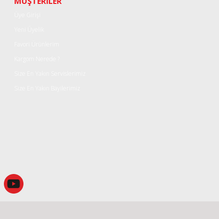
MÜŞTERİLER
Üye Girişi
Yeni Üyelik
Favori Ürünlerim
Kargom Nerede ?
Size En Yakın Servislerimiz
Size En Yakın Bayilerimiz
Gönder