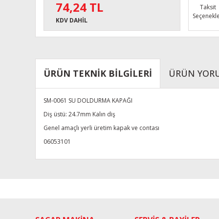
74,24 TL
Taksit
Seçenekle
KDV DAHİL
ÜRÜN TEKNİK BİLGİLERİ
ÜRÜN YOR
SM-0061 SU DOLDURMA KAPAĞI
Diş üstü: 24.7mm Kalın diş
Genel amaçlı yerli üretim kapak ve contası
06053101
Bu ürünün fiyat bilgisi, resim, ürün açıklamalarında ve diğe
Görüş ve önerileriniz için teşekkür ederiz.
Ürün resmi kalitesiz, bozuk veya görüntülenemiyor.