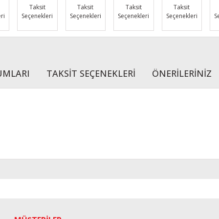
Taksit
Taksit
Taksit
Taksit
ri
Seçenekleri
Seçenekleri
Seçenekleri
Seçenekleri
S
UMLARI
TAKSİT SEÇENEKLERİ
ÖNERİLERİNİZ
r konularda yetersiz gördüğünüz noktaları öneri formunu kullanarak tarafımı
Bu ürüne ilk yorumu siz yapın!
Yorum Yaz