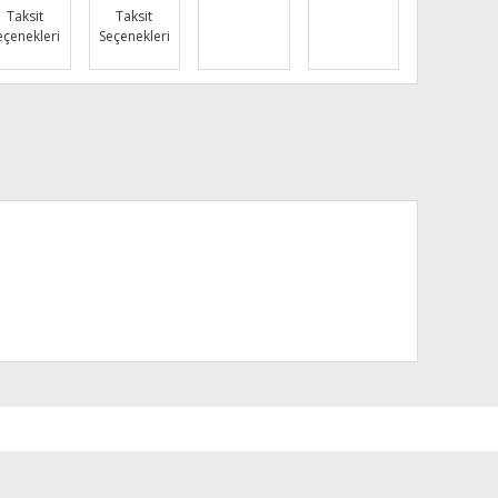
Taksit
Taksit
eçenekleri
Seçenekleri
za iletebilirsiniz.