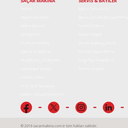
SAÇAR MAKİNA
SERVİS & BAYİLER
Ürün açıklamasında eksik bilgiler bulunuyor.
Ürün bilgilerinde hatalar bulunuyor.
İletişim
Bayi ve Servis Girişi
Ürün fiyatı diğer sitelerden daha pahalı.
Hesap Numaraları
Bayi ve Servislik Başvuru Formu
Bu ürüne benzer farklı alternatifler olmalı.
Referanslarımız
Favori Ürünlerim
Servislerimiz
Garanti Belgesi
Gizlilik ve Güvenlik
Garanti Başlangıç Formu
Ödeme ve Teslimat
Periyodik Bakım Formu
Mesafeli Satış Sözleşmesi
Kargo Fiyat Hesaplama
İade ve iptal Şartları
Şifremi Unuttum
Garanti Şartları
Arıza / İade Başvurusu
Yardım - Müşteri Hizmetleri
© 2016 sacarmakina.com.tr tüm hakları saklıdır.