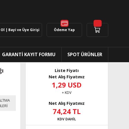
Ol | Bayi ve Üye Girişi
Ödeme Yap
GARANTİ KAYIT FORMU
SPOT ÜRÜNLER
ğı
Liste Fiyatı
Net Alış Fiyatınız
1,29 USD
+ KDV
ALTMA
Net Alış Fiyatınız
LERİ
74,24 TL
KDV DAHİL