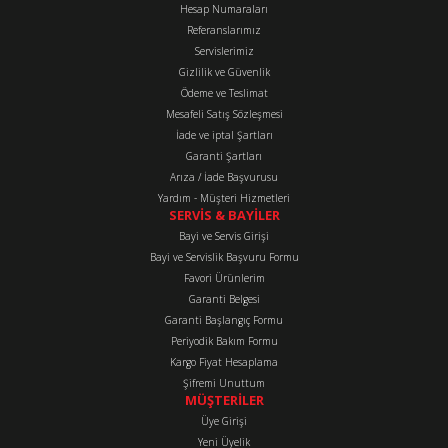
Hesap Numaraları
Referanslarımız
Ürün resmi kalitesiz, bozuk veya görüntülenemiyor.
Servislerimiz
Ürün açıklamasında eksik bilgiler bulunuyor.
Gizlilik ve Güvenlik
Ürün bilgilerinde hatalar bulunuyor.
Ödeme ve Teslimat
Mesafeli Satış Sözleşmesi
Ürün fiyatı diğer sitelerden daha pahalı.
İade ve iptal Şartları
Bu ürüne benzer farklı alternatifler olmalı.
Garanti Şartları
Arıza / İade Başvurusu
Yardım - Müşteri Hizmetleri
SERVİS & BAYİLER
Bayi ve Servis Girişi
Bayi ve Servislik Başvuru Formu
Favori Ürünlerim
Gönder
Garanti Belgesi
Garanti Başlangıç Formu
Periyodik Bakım Formu
Kargo Fiyat Hesaplama
Şifremi Unuttum
MÜŞTERİLER
Üye Girişi
Yeni Üyelik