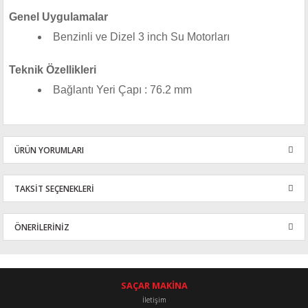
Genel Uygulamalar
Benzinli ve Dizel 3 inch Su Motorları
Teknik Özellikleri
Bağlantı Yeri Çapı : 76.2 mm
ÜRÜN YORUMLARI
TAKSİT SEÇENEKLERİ
Bu ürüne ilk yorumu siz yapın!
ÖNERİLERİNİZ
Yorum Yaz
Bu ürünün fiyat bilgisi, resim, ürün açıklamalarında ve diğer
konularda yetersiz gördüğünüz noktaları öneri formunu kullanarak
tarafımıza iletebilirsiniz.
SAÇAR MAKİNA
Görüş ve önerileriniz için teşekkür ederiz.
İletişim