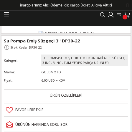
ℹ️
Kargolarımız Alıcı Ödemelidir.
Kargo Ücreti Alıcıya Aittir.ℹ️
Geri Dön
LERİ
Su Pompa Emiş Süzgeçi 3'' DP30-22
Stok Kodu
:
DP30-22
DELLERİ
SU POMPASI EMİŞ HORTUM UCUNDAKİ ALICI SÜZGEÇ
,
Kategori
3 INC
,
3 INC
,
TÜM YEDEK PARÇA ÜRÜNLERİ
DELLERİ
Marka
GOLDMOTO
Fiyat
6,00 USD + KDV
AYIŞ KASNAKLI ALTERNATÖRLER - 1500
ÜRÜN ÖZELLİKLERİ
R
ÜRÜNÜN HAKKINDA SORU SOR