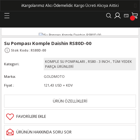
ℹ️
Kargolarımız Alıcı Ödemelidir.
Kargo Ücreti Alıcıya Aittir.ℹ️
Geri Dön
LERİ
Su Pompası Komple Daishin RS80D-00
Stok Kodu
:
RS80D-00
DELLERİ
KOMPLE SU POMPALARI
,
RS80 - 3 INCH
,
TÜM YEDEK
Kategori
PARÇA ÜRÜNLERİ
DELLERİ
Marka
GOLDMOTO
Fiyat
121,43 USD + KDV
AYIŞ KASNAKLI ALTERNATÖRLER - 1500
ÜRÜN ÖZELLİKLERİ
R
ÜRÜNÜN HAKKINDA SORU SOR