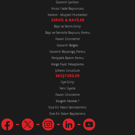
Garanti Şartları
Arıza / İade Başvurusu
Yardım - Müşteri Hizmetleri
SERVİS & BAYİLER
Bayi ve Servis Girişi
Bayi ve Servislik Başvuru Formu
Favori Ürünlerim
Gönder
Garanti Belgesi
Garanti Başlangıç Formu
Periyodik Bakım Formu
Kargo Fiyat Hesaplama
Şifremi Unuttum
MÜŞTERİLER
Üye Girişi
Yeni Üyelik
Favori Ürünlerim
Kargom Nerede ?
Size En Yakın Servislerimiz
Size En Yakın Bayilerimiz