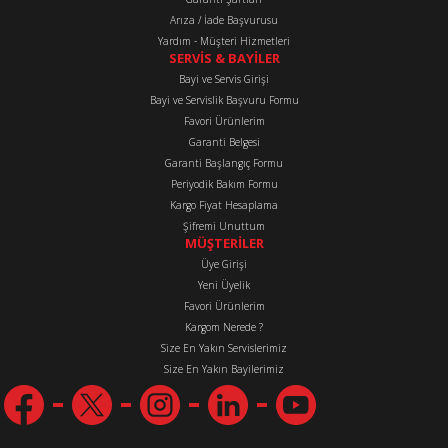
Arıza / İade Başvurusu
Yardım - Müşteri Hizmetleri
SERVİS & BAYİLER
Bayi ve Servis Girişi
Bayi ve Servislik Başvuru Formu
Favori Ürünlerim
Gönder
Garanti Belgesi
Garanti Başlangıç Formu
Periyodik Bakım Formu
Kargo Fiyat Hesaplama
Şifremi Unuttum
MÜŞTERİLER
Üye Girişi
Yeni Üyelik
Favori Ürünlerim
Kargom Nerede ?
Size En Yakın Servislerimiz
Size En Yakın Bayilerimiz