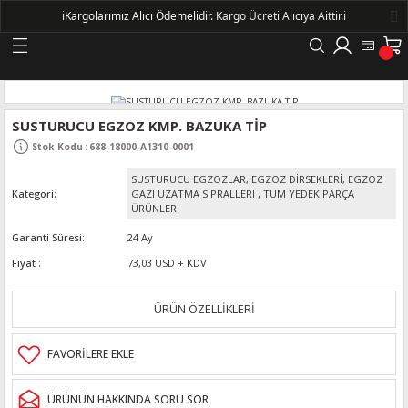
ℹ️
Kargolarımız Alıcı Ödemelidir.
Kargo Ücreti Alıcıya Aittir.ℹ️
Geri Dön
LERİ
SUSTURUCU EGZOZ KMP. BAZUKA TİP
Stok Kodu
:
688-18000-A1310-0001
DELLERİ
SUSTURUCU EGZOZLAR, EGZOZ DİRSEKLERİ, EGZOZ
Kategori
GAZI UZATMA SİPRALLERİ
,
TÜM YEDEK PARÇA
DELLERİ
ÜRÜNLERİ
Garanti Süresi
24 Ay
AYIŞ KASNAKLI ALTERNATÖRLER - 1500
Fiyat
73,03 USD + KDV
ÜRÜN ÖZELLİKLERİ
R
ÜRÜNÜN HAKKINDA SORU SOR