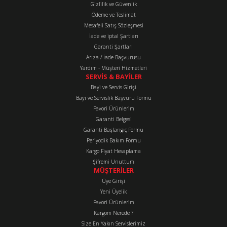
Gizlilik ve Güvenlik
Ürün bilgilerinde hatalar bulunuyor.
Ödeme ve Teslimat
Mesafeli Satış Sözleşmesi
Ürün fiyatı diğer sitelerden daha pahalı.
İade ve iptal Şartları
Bu ürüne benzer farklı alternatifler olmalı.
Garanti Şartları
Arıza / İade Başvurusu
Yardım - Müşteri Hizmetleri
SERVİS & BAYİLER
Bayi ve Servis Girişi
Bayi ve Servislik Başvuru Formu
Favori Ürünlerim
Gönder
Garanti Belgesi
Garanti Başlangıç Formu
Periyodik Bakım Formu
Kargo Fiyat Hesaplama
Şifremi Unuttum
MÜŞTERİLER
Üye Girişi
Yeni Üyelik
Favori Ürünlerim
Kargom Nerede ?
Size En Yakın Servislerimiz