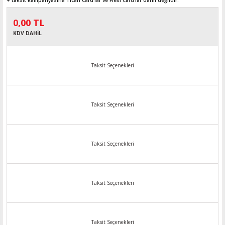
+ taksit kampanyasına Ticari Card'lar ve Flexi Card’lar dahil değildir.
0,00 TL
KDV DAHİL
Taksit Seçenekleri
Taksit Seçenekleri
Taksit Seçenekleri
Taksit Seçenekleri
Taksit Seçenekleri