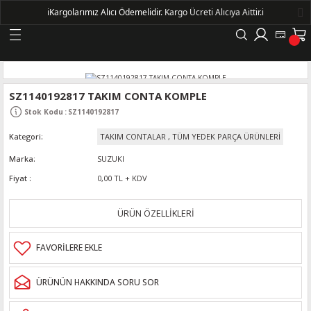
ℹ️
Kargolarımız Alıcı Ödemelidir.
Kargo Ücreti Alıcıya Aittir.ℹ️
Geri Dön
LERİ
SZ1140192817 TAKIM CONTA KOMPLE
Stok Kodu
:
SZ1140192817
DELLERİ
Kategori
TAKIM CONTALAR
,
TÜM YEDEK PARÇA ÜRÜNLERİ
DELLERİ
Marka
SUZUKI
Fiyat
0,00 TL + KDV
AYIŞ KASNAKLI ALTERNATÖRLER - 1500
ÜRÜN ÖZELLİKLERİ
R
ÜRÜNÜN HAKKINDA SORU SOR